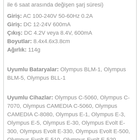
Aynı Gün Kargo
Ürün Bilgisi
Yorumlar
Taksit Seçenekleri
Marka:
Sanger
Ürün Adı/kodu:
Olympus BLM1 Şarj Aleti Şarz
Cihazı Sanger
Açıklama:
Sanger harici şarj cihazı bataryanızı
evde veya araçta güvenle şarj etmenizi sağlar.