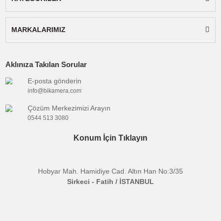
Not:
Gönderilecek cihaz ürün görselindeki ile
aynıdır.
Uyumlu
:
Olympus
Marka
Batarya
:
Fotoğraf Makinesi
Tipi
Çıkış
:
8.4V
Voltajı
Bu ürünün fiyat bilgisi, resim, ürün açıklamalarında ve diğer
konularda yetersiz gördüğünüz noktaları öneri formunu kullanarak
Bu ürüne ilk yorumu siz yapın!
tarafımıza iletebilirsiniz.
E-BÜLTENE KAYIT OL