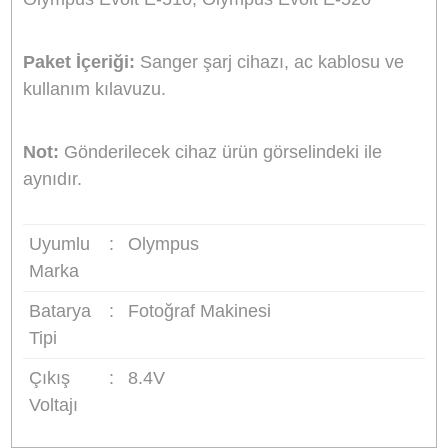
Şarj cihazı üzerindeki led ışık (bazı modellerde 
ekran) şarj edilirken kırmızı şarj tamamlanınca
yeşil renk yanar.
Taşıması kolay, ince ve şık tasarımı.
Şarj durumunu gösteren LED ışık. (Bazı
modellerde LCD ekran)
Evde veya araçta kullanabilme imkanı.
Hızlı ve güvenli şarj (kullanılan bataryaya göre 
ile 6 saat arasında değişen şarj süresi)
Giriş:
AC 100-240V 50-60Hz 0.2A
Giriş:
DC 12-24V 600mA
Çıkış:
DC 4.2V veya 8.4V, 600mA
Boyutlar:
8.4x4.6x3.8cm
Ağırlık:
114g