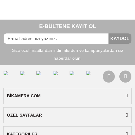
Uyumlu Bataryalar:
Olympus BLM-1, Olympus
BLM-5, Olympus BLL-1
Uyumlu Cihazlar:
Olympus C-5060, Olympus 
7070, Olympus CAMEDIA C-5060, Olympus
CAMEDIA C-8080, Olympus E-1, Olympus E-3,
Olympus E-5, Olympus E-30, Olympus Evolt E-
300, Olympus Evolt E-330, Olympus Evolt E-50
Olympus Evolt E-510, Olympus Evolt E-520
Paket İçeriği:
Sanger şarj cihazı, ac kablosu v
kullanım kılavuzu.