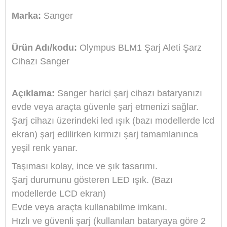
Stok Durumu
Stokta Yok
GTIN
8691120514540
799,20 TL
%10
indirim
720,00 TL
79 TL Kazanç
NAKİT / HAVALE:
705,60 TL
*
201,33 TL
den başlayan taksit
GELİNCE HABER VER
Bu ürünü satın alarak
18000
puan kazanabilirsiniz.
Sanger Türkiye Distribütörü
Bikamera, Sanger Türkiye resmi distribütörü online satış mağazasıdır. T
Sanger marka ürünler resmi garanti kapsamındadır.