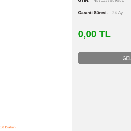
Stok Kodu
Stok Durumu
GTIN
4571
Garanti Süres
0,00 