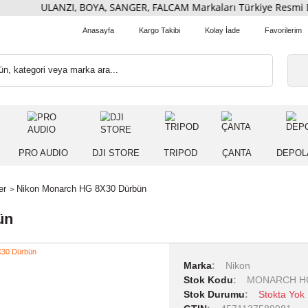
ULANZI, BOYA, SANGER, FALCAM Markaları Türkiye Re
Anasayfa
Kargo Takibi
Kolay İade
 IŞIK
PRO AUDIO
DJI STORE
TRIPOD
ÇANT
k Ürünler
Nikon Monarch HG 8X30 Dürbün
Dürbün
Marka
Niko