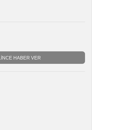
MONARCH HG 8X30
Stokta Yok
137589981
i
24 Ay
TL
GELİNCE HABER VER