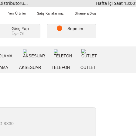
smi Distribütörü...
Hafta İ
Favorilerim
Yeni Ürünler
Satış Kanallarımız
Bikamera Blo
Giriş Yap
Sepetim
Üye Ol
A
DEPOLAMA
AKSESUAR
TELEFON
OUTLE
n