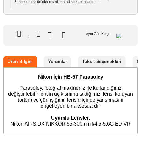
732,50 TL
%10
indirim
659,90 TL
73 TL Kazanç
NAKİT / HAVALE:
646,70 TL
*
184,52 TL
den başlayan taksit
GELİNCE HABER VER
Bu ürünü satın alarak
16498
puan kazanabilirsiniz.
Sanger Türkiye Distribütörü
Bikamera, Sanger Türkiye resmi distribütörü online satış mağazasıdır. T
Sanger marka ürünler resmi garanti kapsamındadır.