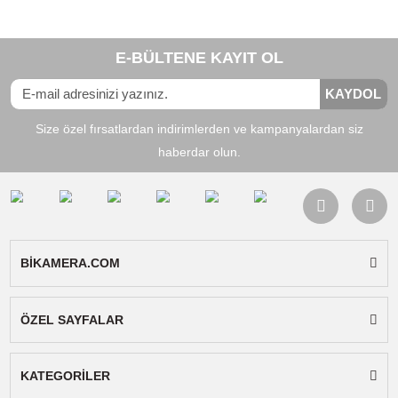
Aynı Gün Kargo
Ürün Bilgisi
Yorumlar
Taksit Seçenekleri
Nikon İçin HB-57 Parasoley
Parasoley, fotoğraf makineniz ile kullandığınız
değiştirilebilir lensin uç kısmına taktığımız, lensi koru
(örten) ve gün ışığının lensin içinde yansımasını
engelleyen bir aksesuardır.
Uyumlu Lensler:
Nikon AF-S DX NIKKOR 55-300mm f/4.5-5.6G ED 
Bu ürünün fiyat bilgisi, resim, ürün açıklamalarında ve diğer
konularda yetersiz gördüğünüz noktaları öneri formunu kullanarak
Bu ürüne ilk yorumu siz yapın!