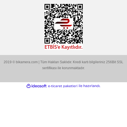
MARKALARIMIZ
Aklınıza Takılan Sorular
E-posta gönderin
info@bikamera.com
Çözüm Merkezimizi Arayın
0544 513 3080
Konum İçin Tıklayın
Hobyar Mah. Hamidiye Cad. Altın Han No:3/35
Sirkeci - Fatih / İSTANBUL