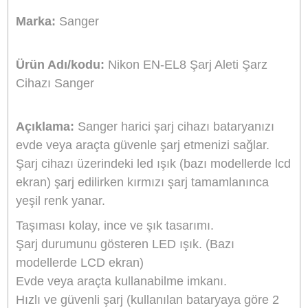
Stok Durumu
Stokta Yok
GTIN
8691120314089
799,20 TL
%10
indirim
720,00 TL
79 TL Kazanç
NAKİT / HAVALE:
705,60 TL
*
201,33 TL
den başlayan taksit
GELİNCE HABER VER
Bu ürünü satın alarak
18000
puan kazanabilirsiniz.
Sanger Türkiye Distribütörü
Bikamera, Sanger Türkiye resmi distribütörü online satış mağazasıdır. T
Sanger marka ürünler resmi garanti kapsamındadır.