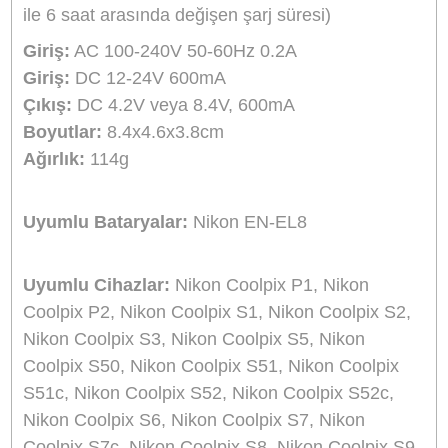
Aynı Gün Kargo
Ürün Bilgisi
Yorumlar
Taksit Seçenekleri
Marka:
Sanger
Ürün Adı/kodu:
Nikon EN-EL8 Şarj Aleti Şarz
Cihazı Sanger
Açıklama:
Sanger harici şarj cihazı bataryanızı
evde veya araçta güvenle şarj etmenizi sağlar.