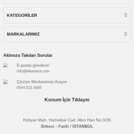
kullanım kılavuzu.
Not:
Gönderilecek cihaz ürün görselindeki ile
aynıdır.
Uyumlu
:
Nikon
Marka
Batarya
:
Fotoğraf Makinesi
Tipi
Çıkış
:
4.2V
Voltajı
Bu ürünün fiyat bilgisi, resim, ürün açıklamalarında ve diğer