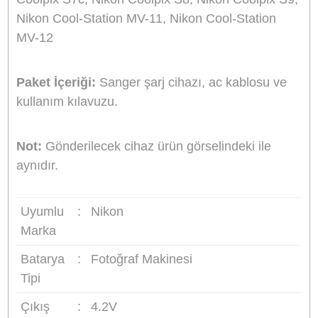
Şarj cihazı üzerindeki led ışık (bazı modellerde 
ekran) şarj edilirken kırmızı şarj tamamlanınca
yeşil renk yanar.
Taşıması kolay, ince ve şık tasarımı.
Şarj durumunu gösteren LED ışık. (Bazı
modellerde LCD ekran)
Evde veya araçta kullanabilme imkanı.
Hızlı ve güvenli şarj (kullanılan bataryaya göre 
ile 6 saat arasında değişen şarj süresi)
Giriş:
AC 100-240V 50-60Hz 0.2A
Giriş:
DC 12-24V 600mA
Çıkış:
DC 4.2V veya 8.4V, 600mA
Boyutlar:
8.4x4.6x3.8cm
Ağırlık:
114g