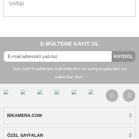
Uyumlu Bataryalar:
Nikon EN-EL8
Uyumlu Cihazlar:
Nikon Coolpix P1, Nikon
Coolpix P2, Nikon Coolpix S1, Nikon Coolpix S2
Nikon Coolpix S3, Nikon Coolpix S5, Nikon
Coolpix S50, Nikon Coolpix S51, Nikon Coolpix
S51c, Nikon Coolpix S52, Nikon Coolpix S52c,
Nikon Coolpix S6, Nikon Coolpix S7, Nikon
Coolpix S7c, Nikon Coolpix S8, Nikon Coolpix S
Nikon Cool-Station MV-11, Nikon Cool-Station
MV-12
Paket İçeriği:
Sanger şarj cihazı, ac kablosu v