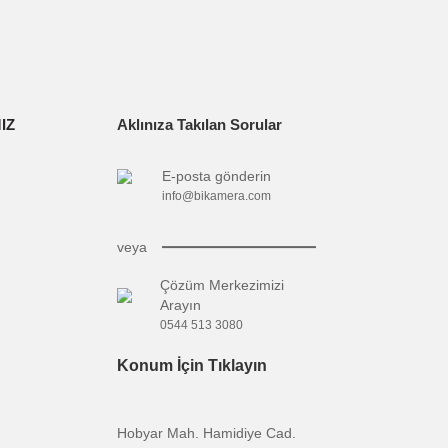
narak tarafımıza iletebilirsiniz.
Size özel fırsatlardan indirimlerden ve
KAYDOL
kampanyalardan siz haberdar olun.
ARKALARIMIZ
Aklınıza Takılan Sorular
OYA
E-posta gönderin