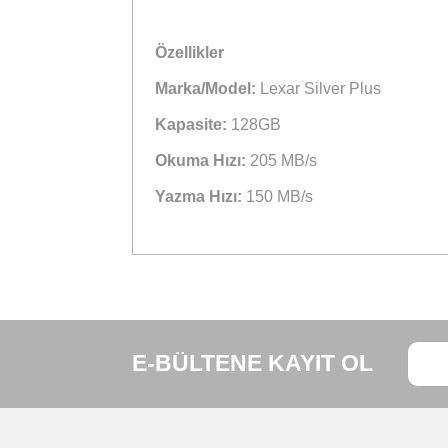
Lexar Professional SILVER PLUS S
sahiptir.
V30 sınıfında yer alan Lexar Prof
sağlayan bir seri çekim fotoğraf seç
Özellikler
Marka/Model:
Lexar Silver Plus
Kapasite:
128GB
Okuma Hızı:
205 MB/s
Yazma Hızı:
150 MB/s