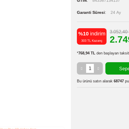
Stok Kodu
Stok Durumu
GTIN
8433
Garanti Süres
%10
indiri
303 TL Kazanç
*
768,94 TL
den 
Bu ürünü satın