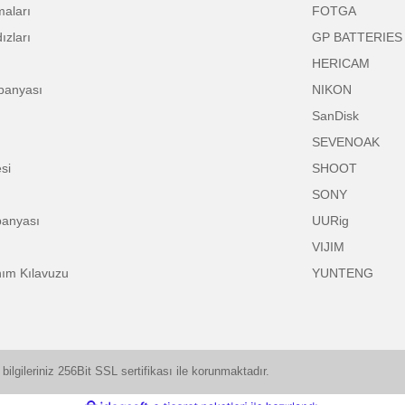
Satan Ulanzi
Pro Audio
U
Gönder
r Günü
Pro Video
F
r Günü
Pro Işık
I
 Coşkusu
Drone
D
 Bayram
Aksiyon Kamera
H
otoğrafçılık Günü
Mobil Foto & Video
S
 Bayram
Aksesuar
A
 Cuma
Vlogger & Youtuber
C
lışveriş Günleri
Elektronik
F
f Yarışmaları
F
nu Yıldızları
G
t
H
ış Kampanyası
N
Dönüş
S