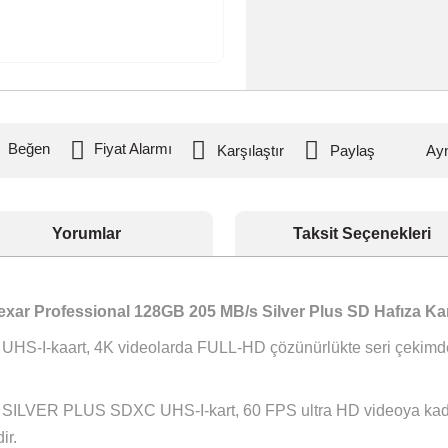
 Et
Fiyat Alarmı
Karşılaştır
Pay
Yorumlar
Taksit S