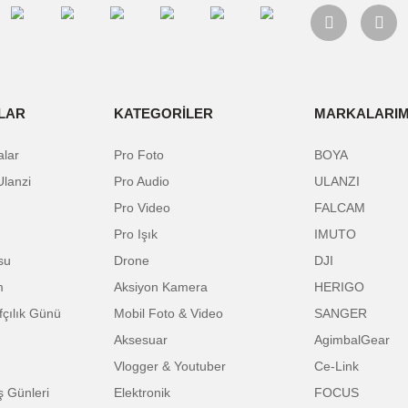
alarında ve diğer konularda yetersiz gördüğünüz noktaları öneri formunu kulla
Bu ürüne ilk yorumu siz yapın!
nemiyor.
Yorum Yaz
.
SAYFALAR
KATEGORİLER
M
mpanyalar
Pro Foto
B