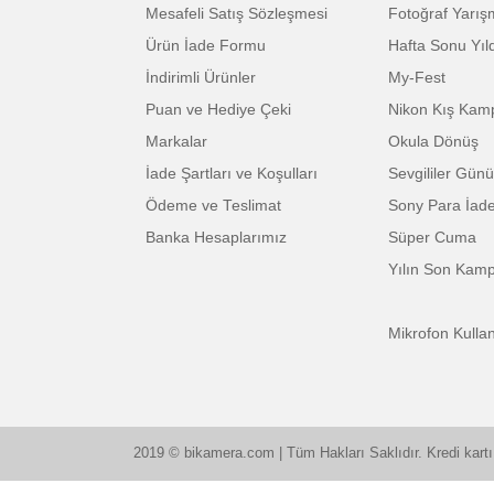
Firma Bilgileri / İletişim
En Çok 
Adres / İletişim
Annele
Yardım
Babala
Hesabım
Bayram
Kurumsal Satış
Bimutlu
Satış Kanallarımız
Dünya F
Şartlar ve Koşullar
Efsane
Gizlilik ve Güvenlik
Efsane
Ön Bilgilendirme Formu
Efsane A
Mesafeli Satış Sözleşmesi
Fotoğra
Ürün İade Formu
Hafta So
İndirimli Ürünler
My-Fes
Puan ve Hediye Çeki
Nikon K
Markalar
Okula 