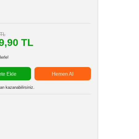
LEXAR 128GB SILVER SD
Stokta Var
67134137
i
24 Ay
3.052,40 TL
m
2.749,90 TL
başlayan taksitlerle!
Sepete Ekle
Hemen Al
 alarak
68747
puan kazanabilirsiniz.