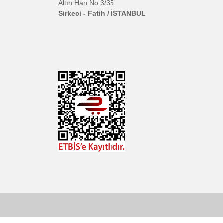
info@bikamera.com
LANZI
ALCAM
veya
MUTO
Çözüm Merkezimizi
JI
Arayın
ERIGO
0544 513 3080
ANGER
Konum İçin Tıklayın
gimbalGear
e-Link
OCUS
Hobyar Mah. Hamidiye Cad.
Altın Han No:3/35
OTGA
Sirkeci - Fatih / İSTANBUL
P BATTERIES
ERICAM
IKON
anDisk