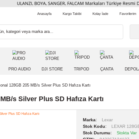
ULANZI, BOYA, SANGER, FALCAM Markaları Türkiye Re
Anasayfa
Kargo Takibi
Kolay İade
 IŞIK
PRO AUDIO
DJI STORE
TRIPOD
ÇANT
Professional 128GB 205 MB/s Silver Plus SD Hafıza Kartı
205 MB/s Silver Plus SD Hafıza Kartı
Marka
Lexa