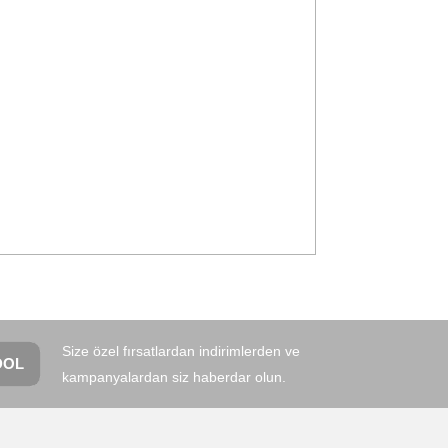
D Hafıza Kartı
seri çekimde en fazla 205 MB/sn ve 150 MB/sn hıza
videoya kadar en yüksek kalitede çekim olanağı