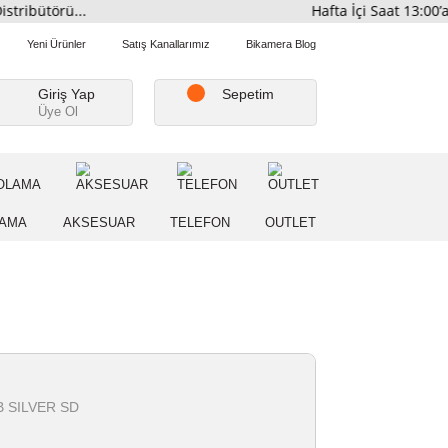
smi Distribütörü...
Hafta İ
Favorilerim
Yeni Ürünler
Satış Kanallarımız
Bikamera Blo
Giriş Yap
Sepetim
Üye Ol
A
DEPOLAMA
AKSESUAR
TELEFON
OUTLE
r