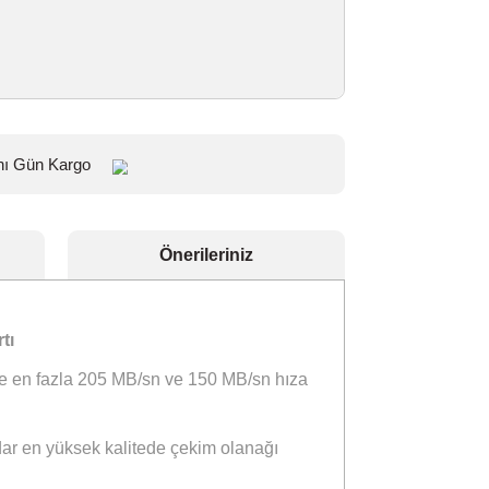
laş
Aynı Gün Kargo
eçenekleri
Önerileriniz