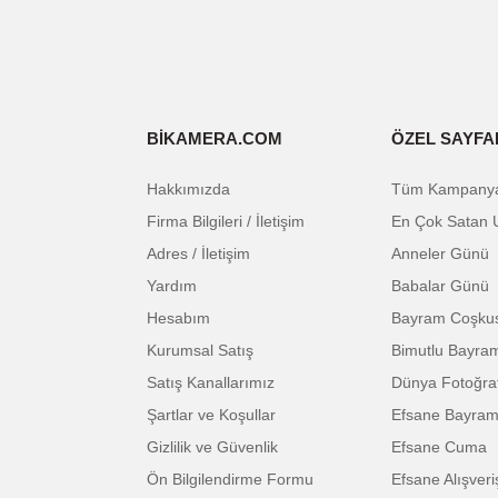
Bu ürünün fiyat bilgisi, resim, ürün açıklam
Görüş ve önerileriniz için teşekkür ederiz.
E-BÜLTENE KAYIT OL
Ürün resmi kalitesiz, bozuk veya görüntüle
Ürün açıklamasında eksik bilgiler bulunuyor
Ürün bilgilerinde hatalar bulunuyor.
Ürün fiyatı diğer sitelerden daha pahalı.
Bu ürüne benzer farklı alternatifler olmalı.
BİKAMERA.COM
ÖZEL 
Hakkımızda
Tüm Ka