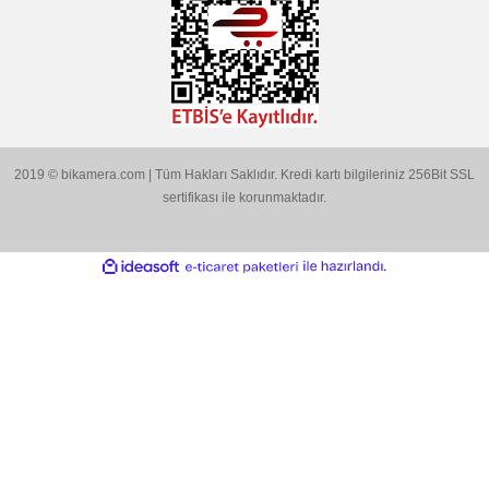
haberdar olun.
Ürün açıklamasında eksik bilgiler bulunuyor.
Ürün bilgilerinde hatalar bulunuyor.
Ürün fiyatı diğer sitelerden daha pahalı.
Bu ürüne benzer farklı alternatifler olmalı.
BİKAMERA.COM
ÖZEL SAYFALAR
Gönder
KATEGORİLER
MARKALARIMIZ