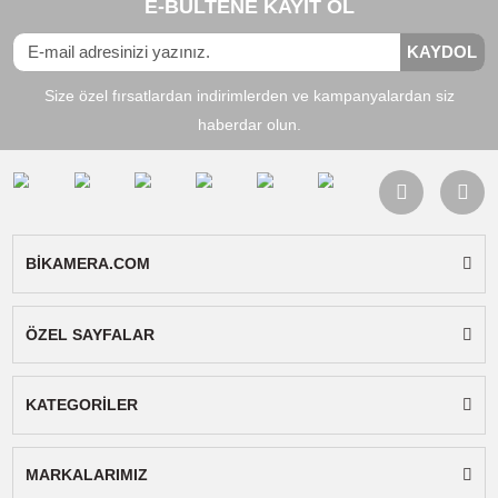
Uyumlu Bataryalar:
Kodak KLIC-7005
Uyumlu Cihazlar:
Kodak DVC5308, Kodak
DVC5308HD, Kodak S530, Kodak SDV1200,
Kodak TS530, Kodak V600, Kodak VX600, Kod
VX6330, Kodak VX1400
Paket İçeriği:
Sanger şarj cihazı, ac kablosu v
kullanım kılavuzu.
Not:
Gönderilecek cihaz ürün görselindeki ile
aynıdır.