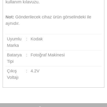
Şarj cihazı üzerindeki led ışık (bazı modellerde 
ekran) şarj edilirken kırmızı şarj tamamlanınca
yeşil renk yanar.
Taşıması kolay, ince ve şık tasarımı.
Şarj durumunu gösteren LED ışık. (Bazı
modellerde LCD ekran)
Evde veya araçta kullanabilme imkanı.
Hızlı ve güvenli şarj (kullanılan bataryaya göre 
ile 6 saat arasında değişen şarj süresi)
Giriş:
AC 100-240V 50-60Hz 0.2A
Giriş:
DC 12-24V 600mA
Çıkış:
DC 4.2V veya 8.4V, 600mA
Boyutlar:
8.4x4.6x3.8cm
Ağırlık:
114g