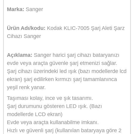
Stok Durumu
Stokta Yok
GTIN
8691120814220
799,20 TL
%10
indirim
720,00 TL
79 TL Kazanç
NAKİT / HAVALE:
705,60 TL
*
201,33 TL
den başlayan taksit
GELİNCE HABER VER
Bu ürünü satın alarak
18000
puan kazanabilirsiniz.
Sanger Türkiye Distribütörü
Bikamera, Sanger Türkiye resmi distribütörü online satış mağazasıdır. T
Sanger marka ürünler resmi garanti kapsamındadır.