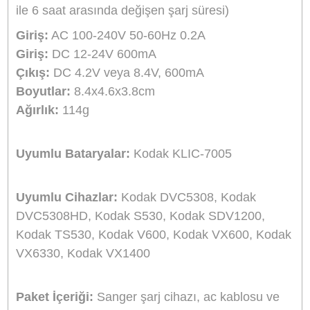
Aynı Gün Kargo
Ürün Bilgisi
Yorumlar
Taksit Seçenekleri
Marka:
Sanger
Ürün Adı/kodu:
Kodak KLIC-7005 Şarj Aleti Şa
Cihazı Sanger
Açıklama:
Sanger harici şarj cihazı bataryanızı
evde veya araçta güvenle şarj etmenizi sağlar.