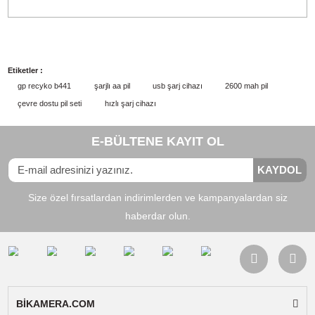
Giriş Voltajı: DC5V
Giriş Akımı: 1A
Çıkış Voltajı: DC2.8V
Çıkış Akımı: 0.4A
(AA/AAA boyutu için)
Ebatlar :
64 (U) x 21 (G) x 74,2 (Y) mm
Küçük ve kompakt tasarım
USB uyumlu
2 veya 4 AA/AAA NiMH pili aynı anda şarj etmek için 2 kanallı şarj sistemi.
Şarj durumunu, arızalı, alkalin ve bozuk pilleri görüntülemek için bir LED Göste
ile şarj olan 2 yuva.
-dv ve zamanlayıcı gücü, pillerin aşırı şarj edilmesini veya aşırı ısınmasını ön
ve uzun pil ömrü için optimize etmek için kesilir.
Yaklaşık şarj süresi:
AA
1300mAh / 2600mAh: 4 / 8 saat
AAA
650mAh / 950mAh: 2 / 3 saat