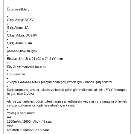
Zarif ve kompakt tasarım
: Küçük boyutlarıyla her alanda pratik kullan
sunar.
LED gösterge ışıkları
: Şarj durumunu net bir şekilde gösterir, kullanıcı
dostu deneyim sağlar.
Ürün Bilgisi
Yorumlar
Taksit Seçenekleri
GP ReCyko B441 USB Şarj Cihazları, ilk kez NIMH şarj edilebilir kullanıcıları
hedefliyor. Tüketici elektroniği cihazlarında en güvenli güç ve iletişim portu olar
algılanan USB portunun popülaritesinden yararlanan bu modeller, 2600mAh AA
veya 950mAh AAA pili sırasıyla yaklaşık 8 ve 4 saatte şarj edebilen ekonomik ş
çözümü sunar. Küçük boyutlu, hafif ve kompakt, şarj durumunu görüntülemek 
arızalı, bozuk pilleri tespit etmek için LED göstergeli.
Ürün özellikleri;