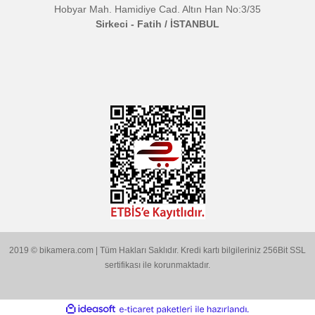
BİKAMERA.COM
Gönder
ÖZEL SAYFALAR
KATEGORİLER
MARKALARIMIZ
Aklınıza Takılan Sorular
E-posta gönderin
info@bikamera.com
Çözüm Merkezimizi Arayın
0544 513 3080