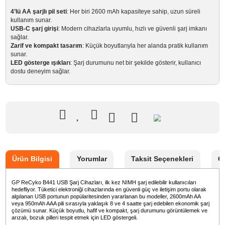
Garanti Süresi
24 Ay
1.220,90 TL
%10
indirim
1.099,90 TL
121 TL Kazanç
*
307,56 TL
den başlayan taksitlerle!
GELİNCE HABER VER
Bu ürünü satın alarak
27497
puan kazanabilirsiniz.
Öne çıkan özellikler:
4’lü AA şarjlı pil seti
: Her biri 2600 mAh kapasiteye sahip, uzun süreli
kullanım sunar.
USB-C şarj girişi
: Modern cihazlarla uyumlu, hızlı ve güvenli şarj imka
sağlar.