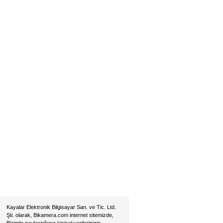
Konum İçin Tıklayın
Hobyar Mah. Hamidiye Cad. Altın Han No:3/35
Sirkeci - Fatih / İSTANBUL