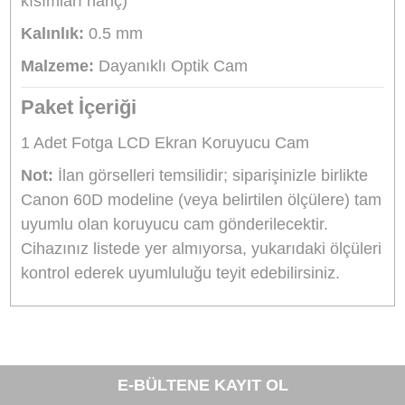
korur.
Evrensel Ölçü Uyumu:
Canon 60D modeliyle
tam uyumlu olmasının yanı sıra, belirtilen ölçüle
sahip diğer tüm dijital ekranlı cihazlarda da
(monitör, kamera vb.) güvenle kullanılabilir.
Teknik Ölçüler
Dış Ölçüler:
69 x 48 mm (Dıştan dışa)
İç Görüş Alanı:
64 x 43 mm (Siyah kenar
kısımları hariç)
Kalınlık:
0.5 mm
Malzeme:
Dayanıklı Optik Cam
Paket İçeriği