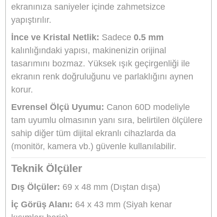
Öne Çıkan Özellikler
Üstün Çizilme Direnci:
Ekranınızı anahtar, bo
para ve diğer sert cisimlerin neden olabileceği
derin çiziklere ve darbelere karşı etkili bir şekild
korur.
Kolay ve Hava Kabarcıksız Montaj:
Ekran
koruyucunun kenarlarındaki siyah çerçeve altın
bulunan özel yapışkan bant sistemi sayesinde,
ekranınıza saniyeler içinde zahmetsizce
yapıştırılır.
İnce ve Kristal Netlik:
Sadece
0.5 mm
kalınlığındaki yapısı, makinenizin orijinal
tasarımını bozmaz. Yüksek ışık geçirgenliği ile
ekranın renk doğruluğunu ve parlaklığını aynen