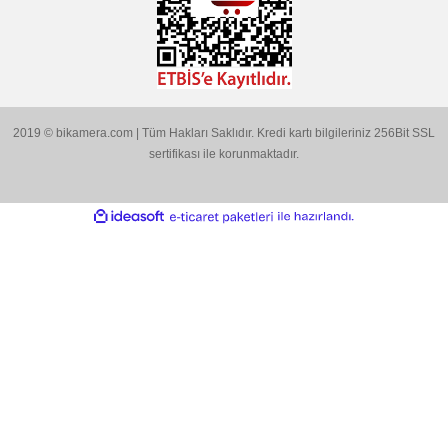
E-posta gönderin
info@bikamera.com
Çözüm Merkezimizi Arayın
0544 513 3080
Konum İçin Tıklayın
Hobyar Mah. Hamidiye Cad. Altın Han No:3/35
Sirkeci - Fatih / İSTANBUL