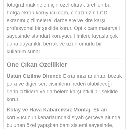
Ürün Bilgisi
Yorumlar
Taksit Seçenekleri
Canon 60D LCD Ekran Koruyucu Ca
(Fotga)
Canon 60D
ve benzer ekran ölçülerine sahip
fotoğraf makineleri için özel olarak üretilen bu
Fotga ekran koruyucu cam, cihazınızın LCD
ekranını çizilmelere, darbelere ve kire karşı
profesyonel bir şekilde korur. Optik cam materya
sayesinde standart koruyucu filmlere kıyasla ço
daha dayanıklı, berrak ve uzun ömürlü bir
kullanım sunar.