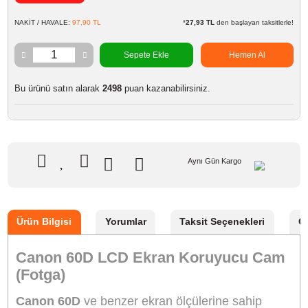
GTIN
8692910242728
110,90 TL
%10
indirim
99,90 TL
11 TL Kazanç
NAKİT / HAVALE:
97,90 TL
*
27,93 TL
den başlayan taksit
Sepete Ekle
Hemen Al
Bu ürünü satın alarak
2498
puan kazanabilirsiniz.
Aynı Gün Kargo