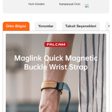
Marka
FALCAM
Stok Kodu
FALCAM M00A3801B
Stok Durumu
Stokta Yok
GTIN
6974831491372
Garanti Süresi
24 Ay
1.498,40 TL
%10
indirim
1.349,90 TL
149 TL Kazanç
*
377,47 TL
den başlayan taksitlerle!
GELİNCE HABER VER
Bu ürünü satın alarak
33748
puan kazanabilirsiniz.
Manyetik toka
– Hızlı ve güvenli bağlantı.
50 kg taşıma kapasitesi
– Dayanıklı Dyneema ip.
Ayarlanabilir uzunluk
– Konforlu kullanım.