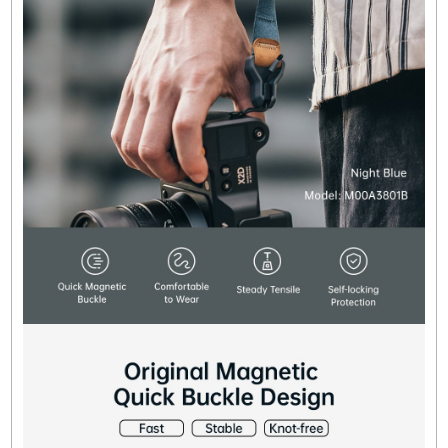
FALCAM Türkiye Distribütörü
Bikamera, Falcam Türkiye resmi distribütörü online satış
mağazasıdır. Tüm Falcam marka ürünler 2 yıl resmi garanti
kapsamındadır.
Hızlı Gönderi
Kampanyalı Ürün
Ürün Bilgisi
Yorumlar
Taksit Seçenekleri