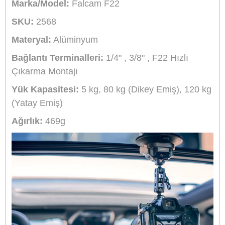
Aynı Gün Kargo
Kargo Bedava
Ürün Bilgisi
Yorumlar
Taksit Seçenekleri
Falcam F22 Quick Release Vantuz Vakum
Yüzey Tutucu (6")
Cam gibi pürüzsüz yüzeylere 5 kg'ye kadar bir
kamera monte etmek için Falcam'ın bu 6" F22
hızlı çıkarılan vantuz montajını kullanabilirsiniz.