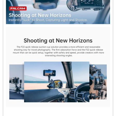
Pompayla etkinleştirilen vakumlu emiş, maksi
80 kg dikey kuvveti ve 120 kg yatay kuvveti
destekleyebilir. Özellikle daha çok otomotiv
sektörünün ilgisini bir hayli çekecek olan vantuz
1/4" ve 3/8" vida girişlerine sahip olarak birçok
aksesuarın kullanımına izin verir.
Özellikler
Marka/Model:
Falcam F22
SKU:
2568
Materyal:
Alüminyum
Bağlantı Terminalleri:
1/4" , 3/8" , F22 Hızlı
Çıkarma Montajı
Yük Kapasitesi:
5 kg, 80 kg (Dikey Emiş), 120