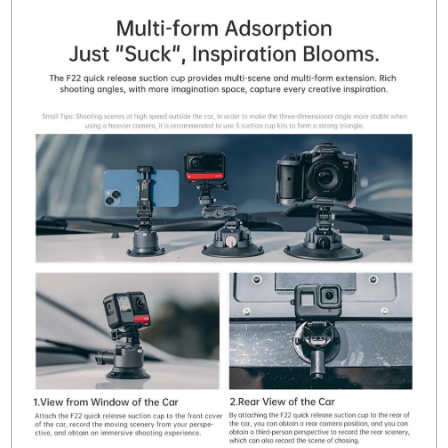
(Yatay Emiş)
Ağırlık:
469g