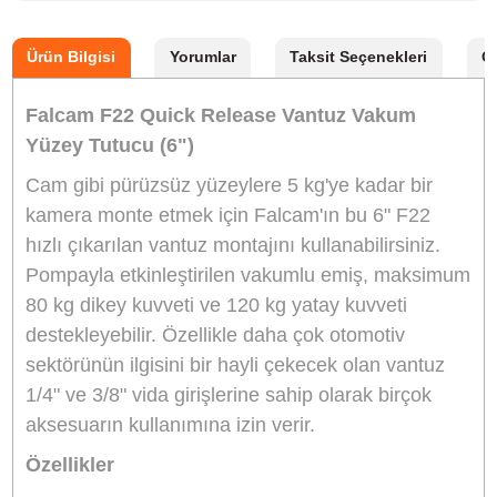
Stok Durumu
Stokta Var
GTIN
6974831490016
Garanti Süresi
24 Ay
6.659,90 TL
%10
indirim
5.999,90 TL
660 TL Kazanç
NAKİT / HAVALE:
5.879,90 TL
*
1.677,72 TL
den başlayan taksit
Sepete Ekle
Hemen Al
Bu ürünü satın alarak
149998
puan kazanabilirsiniz.
FALCAM Türkiye Distribütörü
Bikamera, Falcam Türkiye resmi distribütörü online satış
mağazasıdır. Tüm Falcam marka ürünler 2 yıl resmi garan
kapsamındadır.