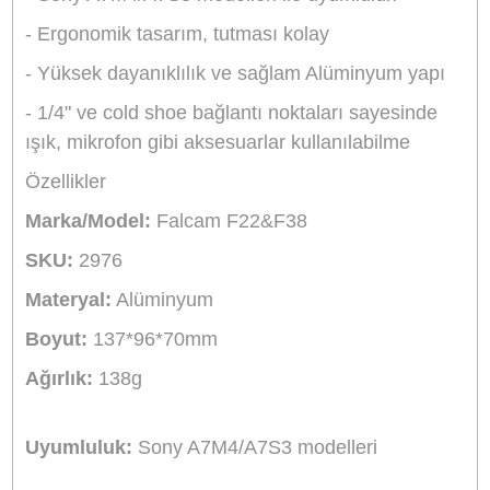
Stok Kodu
FALCAM 2976
Stok Durumu
Stokta Yok
GTIN
6974831490412
Garanti Süresi
24 Ay
2.774,90 TL
%10
indirim
2.499,90 TL
275 TL Kazanç
NAKİT / HAVALE:
2.449,90 TL
*
699,03 TL
den başlayan taksit
GELİNCE HABER VER
Bu ürünü satın alarak
62498
puan kazanabilirsiniz.
FALCAM Türkiye Distribütörü
Bikamera, Falcam Türkiye resmi distribütörü online satış
mağazasıdır. Tüm Falcam marka ürünler 2 yıl resmi garan
kapsamındadır.