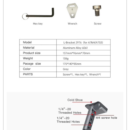
Kutu İçeriği:
L bracket, alyan anahtar, altıgen
anahtar, vida.