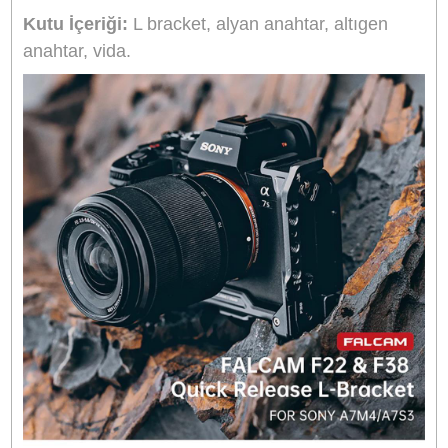
Aynı Gün Kargo
Kargo Bedava
Ürün Bilgisi
Yorumlar
Taksit Seçenekleri
Falcam F22&F38 Quick Release L Bracket
(Sony A7M4/A7S3)
- Sony A7M4/A7S3 modelleri ile uyumluluk
- Ergonomik tasarım, tutması kolay