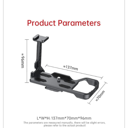
- Yüksek dayanıklılık ve sağlam Alüminyum yap
- 1/4" ve cold shoe bağlantı noktaları sayesinde
ışık, mikrofon gibi aksesuarlar kullanılabilme
Özellikler
Marka/Model:
Falcam F22&F38
SKU:
2976
Materyal:
Alüminyum
Boyut:
137*96*70mm
Ağırlık:
138g
Uyumluluk:
Sony A7M4/A7S3 modelleri