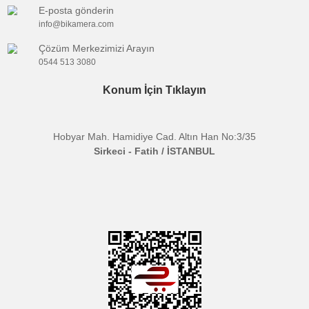
Materyal
Aluminyum Alaşım
Ölçüler
100*70*42mm
Ağırlık
22.1g
Paket Ağırlığı
55.2g
M4 Screw*1
Parçalar
Spanner*1
Bu ürünün fiyat bilgisi, resim, ürün açıklamalarında ve diğer
konularda yetersiz gördüğünüz noktaları öneri formunu kullanarak
Bu ürüne ilk yorumu siz yapın!
Etiketler :
tarafımıza iletebilirsiniz.
falcam
falcam f22
falcam adapter
Görüş ve önerileriniz için teşekkür ederiz.
Yorum Yaz
falcam adapter mounting base
falcam adaptör
falcam adaptör mounting base 2532
Ürün resmi kalitesiz, bozuk veya görüntülenemiyor.
Ürün açıklamasında eksik bilgiler bulunuyor.
E-BÜLTENE KAYIT OL