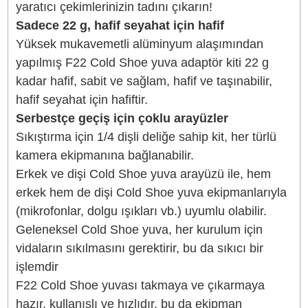
Dayanıklı yapı
ile uzun ömürlü kullanım sunar.
Kompakt tasarım
, kolay taşınabilirlik ve kullanışlılık sağlar.
Çoklu montaj seçenekleri
ile farklı ekipmanlarla uyumludur.
FALCAM Türkiye Distribütörü
Bikamera, Falcam Türkiye resmi distribütörü online satış
mağazasıdır. Tüm Falcam marka ürünler 2 yıl resmi garanti
kapsamındadır.
Hızlı Gönderi
Kampanyalı Ürün
Ürün Bilgisi
Yorumlar
Taksit Seçenekleri
FALCAM F22 Cold Shoe Adapter ki