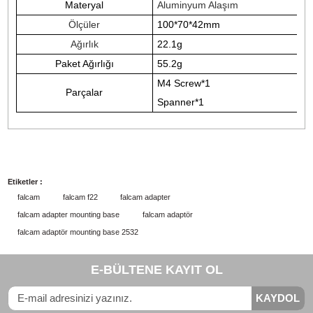
yapılmış F22 Cold Shoe yuva adaptör kiti 22 g
kadar hafif, sabit ve sağlam, hafif ve taşınabilir,
hafif seyahat için hafiftir.
Serbestçe geçiş için çoklu arayüzler
Sıkıştırma için 1/4 dişli deliğe sahip kit, her türlü
kamera ekipmanına bağlanabilir.
Erkek ve dişi Cold Shoe yuva arayüzü ile, hem
erkek hem de dişi Cold Shoe yuva ekipmanlarıy
(mikrofonlar, dolgu ışıkları vb.) uyumlu olabilir.
Geleneksel Cold Shoe yuva, her kurulum için
vidaların sıkılmasını gerektirir, bu da sıkıcı bir
işlemdir
F22 Cold Shoe yuvası takmaya ve çıkarmaya
hazır, kullanışlı ve hızlıdır, bu da ekipman
değiştirmeyi daha kolay ve daha özgür hale getir