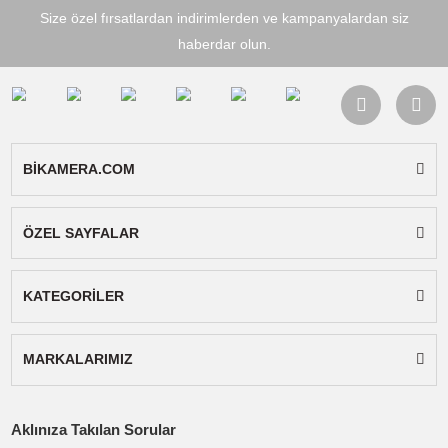
Kilidi açmak, kapanmayı önlemek ve güvenli ha
getirmek için basın. Kendinizi çekime adayın,
endişelenmeyin.
Kilidi açmak, kapanmayı önlemek ve güvenli ha
getirmek için basın
Kilidi açmak, kapanmayı önlemek ve güvenli ha
getirmek için basın. Kendinizi çekime adayın,
endişelenmeyin.
Kalite hissini hissedin!
Benzersiz gri, saf ve harika.
Yüksek mukavemetli alüminyum alaşımından
yapılmış, yüksek hassasiyetli CNC işleme ile
işlenmiş F22 serisi en iyi kaliteyi sunar.
Teknik Özellikleri
Renk
Gri