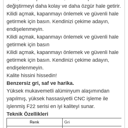
2533
Taşıması hafif, zengin genişleme
Daha küçük ve daha hafif, hızlandırın
F22 serisi ilk kez 22 mm'lik hızlı çıkarma yuvası
benimsedi ve bu da onu daha küçük ve daha haf
hale getirdi. Sadece "takmak için itin, çıkarmak
için bastırın" anlamına gelen çentik ve dübel
yapısının tasarımını takip etmekle kalmıyor, F2
serisi aynı zamanda yaygın ekipman aksesuarla
için eksiksiz bir hızlı çıkarma sistemi seti de
içeriyor. Hızlandırın! Ve tamamen hızlandırılmış
yaratıcı çekimlerinizin tadını çıkarın!
Sadece 22 g, hafif seyahat için hafif
Yüksek mukavemetli alüminyum alaşımından