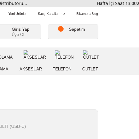
mi Distribütörü...
Hafta İç
Favorilerim
Yeni Ürünler
Satış Kanallarımız
Bikamera Blo
Giriş Yap
Sepetim
Üye Ol
A
DEPOLAMA
AKSESUAR
TELEFON
OUTLE