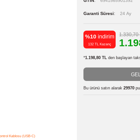
Stok Kodu
Stok Durumu
GTIN
6941
Garanti Süres
%10
indiri
132 TL Kazanç
*
1.198,80 TL
de
Bu ürünü satın