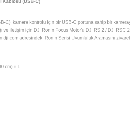
 Et
Fiyat Alarmı
Karşılaştır
Pay
Yorumlar
Taksit S
Kontrol Kablosu (USB-C)
u (USB-C), kamera kontrolü için bir USB-C portuna sahi
 kaynağı ve iletişim için DJI Ronin Focus Motor'u DJI RS 
çin lütfen dji.com adresindeki Ronin Serisi Uyumluluk Aram