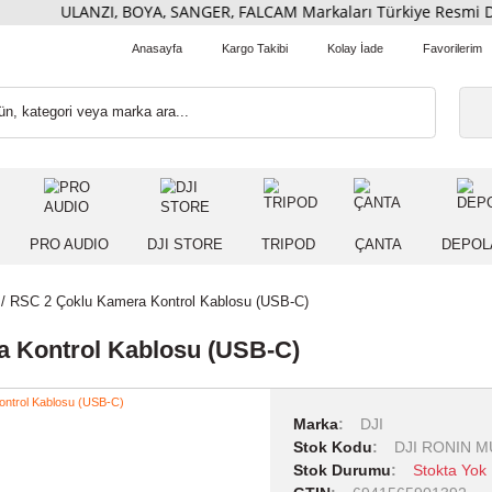
ULANZI, BOYA, SANGER, FALCAM Markaları Türkiye Res
Anasayfa
Kargo Takibi
Kolay İade
 IŞIK
PRO AUDIO
DJI STORE
TRIPOD
ÇANT
JI RS 2 / RSC 2 Çoklu Kamera Kontrol Kablosu (USB-C)
amera Kontrol Kablosu (USB-C)
Marka
DJI