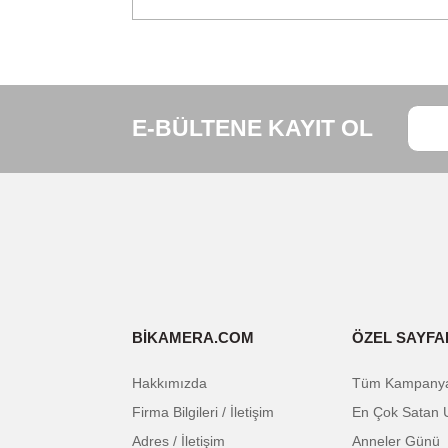
Kutuda
Çoklu Kamera Kontrol Kablosu (US
Teknik Özellikler
Uzunluk:
30 cm
Uyumluluk
DJI RS 2
DJI RSC 2
Bu ürünün fiyat bilgisi, resim, ürün açıklam