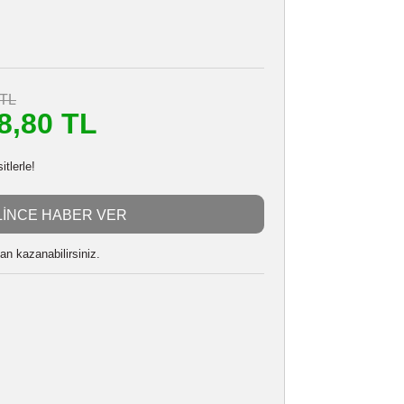
DJI RONIN MULTI (USB-C)
Stokta Yok
565901392
i
24 Ay
1.330,70 TL
m
1.198,80 TL
n başlayan taksitlerle!
GELİNCE HABER VER
 alarak
29970
puan kazanabilirsiniz.