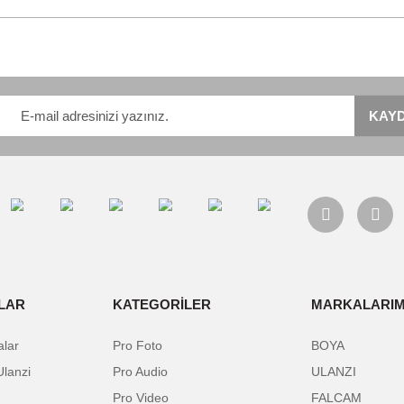
B-C, 30 cm) × 1
alarında ve diğer konularda yetersiz gördüğünüz noktaları öneri formunu kulla