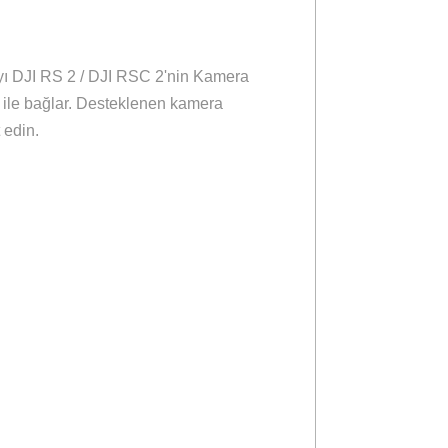
laş
Aynı Gün Kargo
eçenekleri
Önerileriniz
p bir kamerayı DJI RS 2 / DJI RSC 2'nin Kamera
2 / DJI RSC 2 ile bağlar. Desteklenen kamera
asını ziyaret edin.