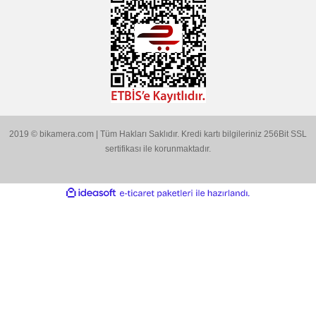
Bu ürüne benzer farklı alternatifler olmalı.
BİKAMERA.COM
ÖZEL SAYFALAR
Gönder
KATEGORİLER
MARKALARIMIZ
Aklınıza Takılan Sorular
E-posta gönderin
info@bikamera.com
Çözüm Merkezimizi Arayın