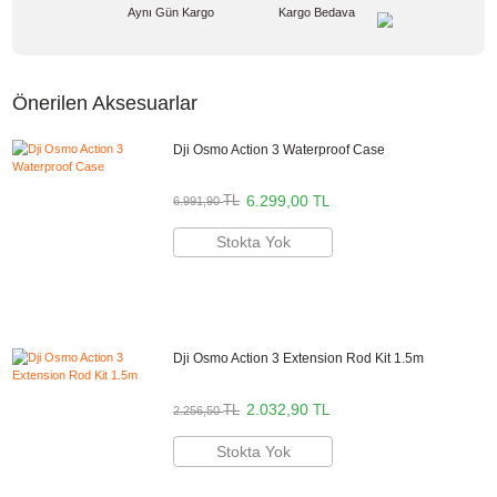
GTIN
6941565945037
Garanti Süresi
24 Ay
30,60 TL
%10
indirim
27,60 TL
3 TL Kazanç
*
27,60 TL
den başlayan taksitlerle!
GELİNCE HABER VER
Bu ürünü satın alarak
690
puan kazanabilirsiniz.
DJI Türkiye Yetkili Satıcısı
Bikamera.com'da satılan tüm DJI ürünleri, DJI Türkiye Resmi Distribütör
tarafından 2 yıl garanti altındadır. Bikamera, DJI yetkili satış bayisidir.