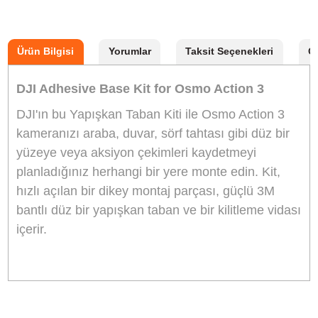
Aynı Gün Kargo
Kargo Bedava
Önerilen Aksesuarlar
Dji Osmo Action 3 Waterproof Case
6.299,00
TL
TL
6.991,90
Stokta Yok