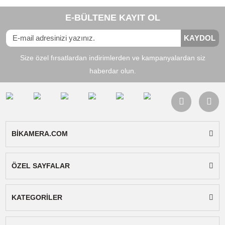
Dji Osmo Action 3 Extension Rod Kit 1.5m
2.032,90
TL
TL
2.256,50
Stokta Yok
Ürün Bilgisi
Yorumlar
Taksit Seçenekleri
DJI Adhesive Base Kit for Osmo Action 3
DJI'ın bu Yapışkan Taban Kiti ile Osmo Action 3
kameranızı araba, duvar, sörf tahtası gibi düz bi
yüzeye veya aksiyon çekimleri kaydetmeyi
planladığınız herhangi bir yere monte edin. Kit,