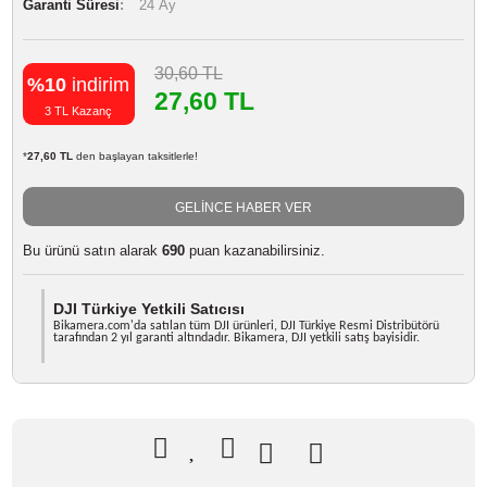
Marka
DJI
Stok Kodu
DJI OSMO ACTION 3 ADHESIV
Stok Durumu
Stokta Yok