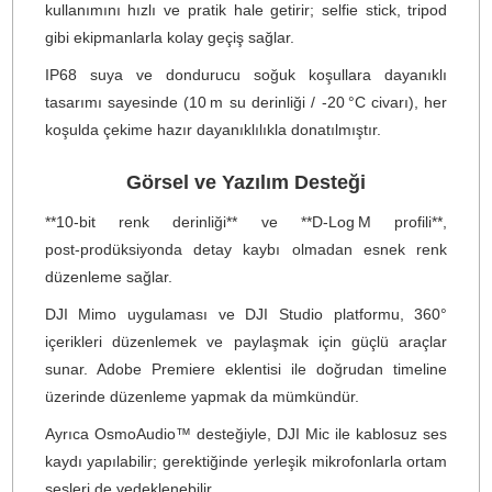
etkileyici performans sunar.
Neden DJI Osmo 360?
Öncelikle, **1‑inç HDR sensör** teknolojisiyle donatılmı
olan bu cihaz, geleneksel sensörlerden **%25 daha fazl
kullanım alanı** sağlar ve **sinema sınıfı** bir dinami
aralık sunar.
Tüm dünyayı kapsayan **8K/30 fps 360° video** çeki
özelliği, gerçek anlamda sinematik netlikte görüntüle
sunar; bu da Osmo 360’ı pazardaki diğer 360° aksiyo
kameralarından ayıran en güçlü yönlerinden biridir.
Dilerseniz **6K/60 fps 360°** ya da **4K/100 fps 4× slow
motion** modu ile aksiyon dolu sahnelerinizde bile ultr
akıcı ve sinematik kareler yakalayabilirsiniz. *Slow
motion* modu, o özel anları uzun süre keyifle izlemeniz