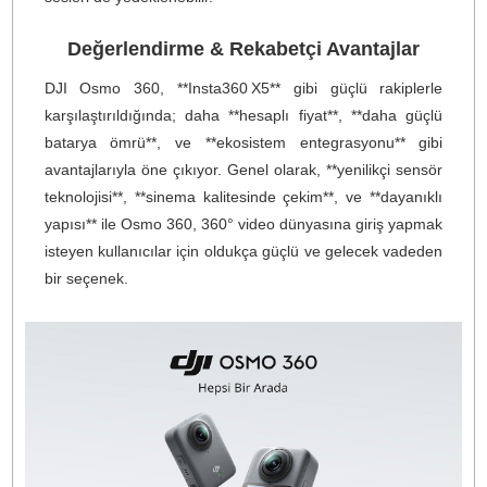
sağlar.
Yüksek performanslı, **düşük ışıkta bile net görünt
sunan f/1.9 diyafram** ve **SuperNight modu**, gec
sahnelerinde bile mükemmel detay sunar.
Ayrıca **tek tuşla 120 MP (16K) 360° fotoğraf** çekebilm
yeteneğiyle, panoramik detaylara sahip etkileyici görselle
yakalamanız mümkün.
Akıllı Kullanım ve Dayanıklılık
Elleriniz doluyken bile **hareketle veya sesle kayı
başlatma** özelliği; giyinmiş eldivenlerle bile kola
kullanım sağlar.
**HorizonSteady** ve **RockSteady 3.0** teknolojileri
zorlu koşullarda bile titreşimleri etkili şekilde azaltır v
çekimlerinizi profesyonel bir stabiliteyle sunar.