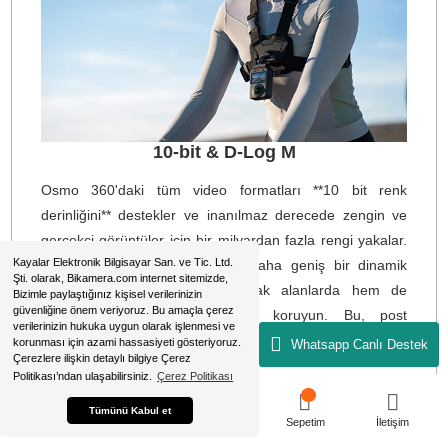
**Osmo 360**'ı görünmez bir **selfie çubuğu** ile kullanı
ve 360° videolarınızda düzenleme olmadan silinmesin
tanık olun, düzenleme gerekmez. Sanki kend
kameramanınız sizi takip ediyormuş gibi, her anı idea
açıdan yakalamaya hazır, **inanılmaz üçüncü şahı
görüşlerini** zahmetsizce yakalayın.