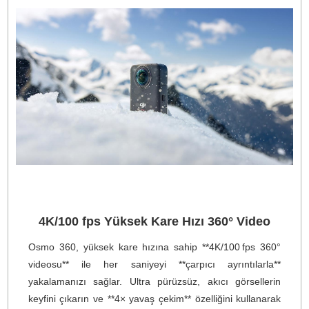
1 inç 360° Görüntüleme
360° çekim için özel olarak tasarlanan yepyeni **kar
HDR görüntü sensörü**, geleneksel 1 inç sensörle ayn
360° görüntü alanını korurken, sensör kullanımını **%2
artırır**. Bu sayede, ultra kompakt ve hafif bir kamer
gövdesinde **olağanüstü görüntü kalitesi** ve **dah
düşük güç tüketimi** sağlanır.