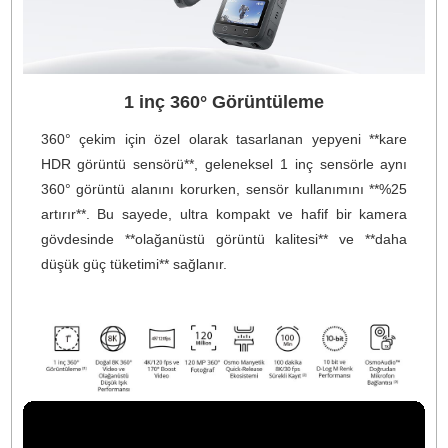
DJI’nın mıknatıslı **Quick‑Release** ekosistemi, aksesua
kullanımını hızlı ve pratik hale getirir; selfie stick, tripo
gibi ekipmanlarla kolay geçiş sağlar.
IP68 suya ve dondurucu soğuk koşullara dayanıkl
tasarımı sayesinde (10 m su derinliği / -20 °C civarı), he
koşulda çekime hazır dayanıklılıkla donatılmıştır.
Görsel ve Yazılım Desteği
**10‑bit renk derinliği** ve **D‑Log M profili**
post‑prodüksiyonda detay kaybı olmadan esnek ren
düzenleme sağlar.
DJI Mimo uygulaması ve DJI Studio platformu, 360
içerikleri düzenlemek ve paylaşmak için güçlü araçla
sunar. Adobe Premiere eklentisi ile doğrudan timelin