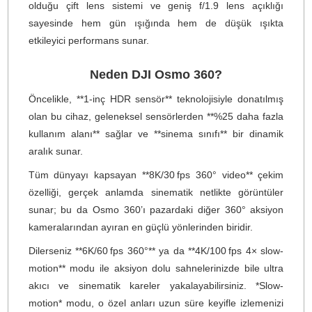
Marka
DJI
Stok Kodu
DJI OSMO 360 ADVENTURE
Stok Durumu
Stokta Var
GTIN
6937224110519
Garanti Süresi
24 Ay
45.175,90 TL
%10
indirim
40.699,00 TL
4.477 TL Kazanç
*
40.699,00 TL
den başlayan taksitlerle!
Sepete Ekle
Hemen Al
Bu ürünü satın alarak
1017475
puan kazanabilirsiniz.