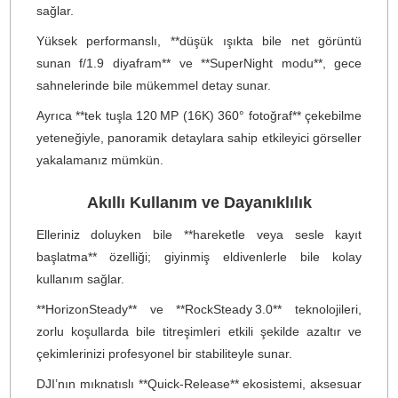
Ürün Bilgisi
Yorumlar
Taksit Seçenekleri
DJI Osmo 360 — Capture Every
Angle
Macera dolu anlarınızı *kesintisiz 360° perspektifle
yakalamaya hazır olun. **DJI Osmo 360**, sinem
kalitesinde **8K video** ve **120 MP görseller** sunan
ultra kompakt ve yenilikçi bir aksiyon kamerasıdır. Sahi
olduğu çift lens sistemi ve geniş f/1.9 lens açıklığ
sayesinde hem gün ışığında hem de düşük ışıkt