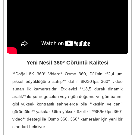
üzerinde düzenleme yapmak da mümkündür.
Ayrıca OsmoAudio™ desteğiyle, DJI Mic ile kablosuz se
kaydı yapılabilir; gerektiğinde yerleşik mikrofonlarla orta
sesleri de yedeklenebilir.
Değerlendirme & Rekabetçi Avantajlar
DJI Osmo 360, **Insta360 X5** gibi güçlü rakiplerl
karşılaştırıldığında; daha **hesaplı fiyat**, **daha güçl
batarya ömrü**, ve **ekosistem entegrasyonu** gib
avantajlarıyla öne çıkıyor. Genel olarak, **yenilikçi sensö
teknolojisi**, **sinema kalitesinde çekim**, ve **dayanıkl
yapısı** ile Osmo 360, 360° video dünyasına giriş yapma
isteyen kullanıcılar için oldukça güçlü ve gelecek vadede
bir seçenek.