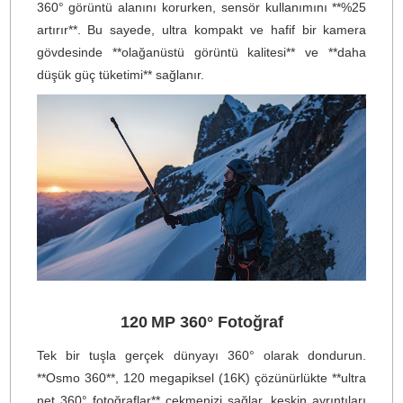
4K/100 fps Yüksek Kare Hızı 360° Video
Osmo 360, yüksek kare hızına sahip **4K/100 fps 360
videosu** ile her saniyeyi **çarpıcı ayrıntılarla*
yakalamanızı sağlar. Ultra pürüzsüz, akıcı görselleri
keyfini çıkarın ve **4× yavaş çekim** özelliğini kullanara
o geçici, hayranlık uyandıran anları daha uzun sür
yaşayın.