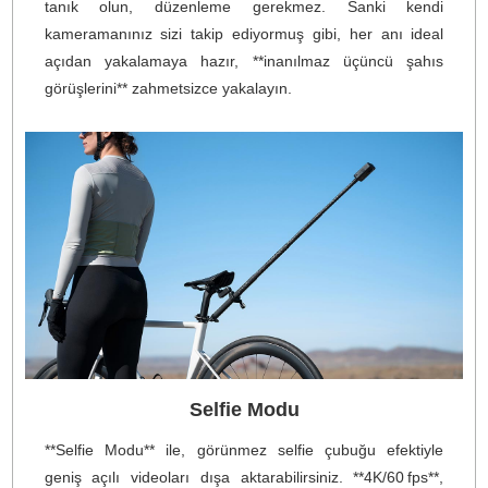
Osmo 360'daki tüm video formatları **10 bit ren
derinliğini** destekler ve inanılmaz derecede zengin v
gerçekçi görüntüler için bir milyardan fazla rengi yakalar
**D-Log M moduna** geçerek daha geniş bir dinami
aralık elde edin ve hem parlak alanlarda hem d
gölgelerde daha fazla ayrıntı koruyun. Bu, pos
prodüksiyonda size daha fazla esneklik sağlar ve sonsu
yaratıcı olanaklar sunar.
1 inç 360° Görüntüleme
360° çekim için özel olarak tasarlanan yepyeni **kar
HDR görüntü sensörü**, geleneksel 1 inç sensörle ayn
360° görüntü alanını korurken, sensör kullanımını **%2
artırır**. Bu sayede, ultra kompakt ve hafif bir kamer