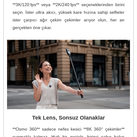
gövdesinde **olağanüstü görüntü kalitesi** ve **dah
düşük güç tüketimi** sağlanır.
120 MP 360° Fotoğraf
Tek bir tuşla gerçek dünyayı 360° olarak dondurun
**Osmo 360**, 120 megapiksel (16K) çözünürlükte **ultr
net 360° fotoğraflar** çekmenizi sağlar, keskin ayrıntılar