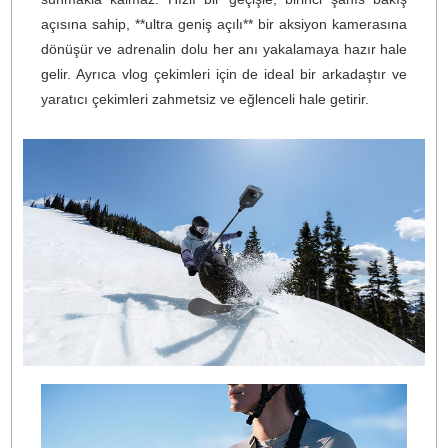
ve geniş bir görüş alanını ortaya çıkarır. Her sahneni
içine girin ve şimdiye kadarki en gerçekçi deneyim
yaşayın.
Görünmez Selfie Çubuğu