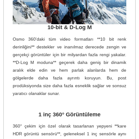
**Doğal 8K 360° Video** Osmo 360, DJI'nin **2,4 μ
piksel büyüklüğüne sahip** dahili 8K/30 fps 360° vide
sunan ilk kamerasıdır. Etkileyici **13,5 durak dinami
aralık** ile şehir geceleri veya gün doğumu ve gün batım
gibi yüksek kontrastlı sahnelerde bile **keskin ve canl
görüntüler** yakalar. Ultra yüksek özellikli **8K/50 fps 360
video** desteği ile Osmo 360, 360° kameralar için yeni bi
standart belirliyor.