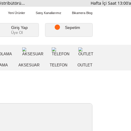
mi Distribütörü...
Hafta İç
Favorilerim
Yeni Ürünler
Satış Kanallarımız
Bikamera Blo
Giriş Yap
Sepetim
Üye Ol
A
DEPOLAMA
AKSESUAR
TELEFON
OUTLE