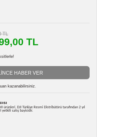
DJI MINI 4K
Stokta Yok
565980359
i
24 Ay
17.425,90 TL
m
15.699,00 TL
ç
en başlayan taksitlerle!
GELİNCE HABER VER
 alarak
392475
puan kazanabilirsiniz.
e Yetkili Satıcısı
da satılan tüm DJI ürünleri, DJI Türkiye Resmi Distribütörü tarafından 2 yıl