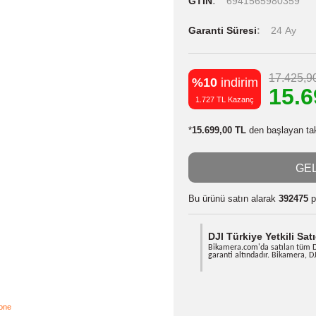
Stok Kodu
Stok Durumu
GTIN
6941
Garanti Süres
%10
indiri
1.727 TL Kazan
*
15.699,00 TL
d
Bu ürünü satın
DJI Türkiy
Bikamera.com'