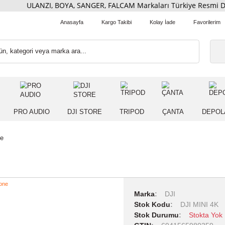
ULANZI, BOYA, SANGER, FALCAM Markaları Türkiye Res
Anasayfa
Kargo Takibi
Kolay İade
 IŞIK
PRO AUDIO
DJI STORE
TRIPOD
ÇANT
 4K Drone
Marka
DJI