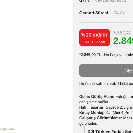
Stok Kodu
Stok Durumu
GTIN
6941
Garanti Süres
%10
indiri
313 TL Kazanç
*
2.849,00 TL
de
Bu ürünü satın
Geniş Görüş A
genişleme sağla