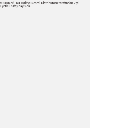
adece 2,3 gram, drone performansını etkilemez.
JI Mini 4 Pro ile uyumlu, hızlı ve güvenli montaj.
ntüleme:
Manzara ve mimari çekimlerde geniş açılı etkileyici
e Yetkili Satıcısı
da satılan tüm DJI ürünleri, DJI Türkiye Resmi Distribütörü tarafından 2 yıl
adır. Bikamera, DJI yetkili satış bayisidir.