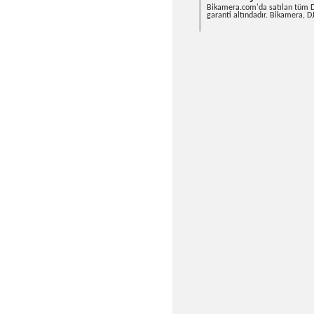
Hafif Tasarım:
S
Kolay Montaj:
D
Gelişmiş Görü
görüntüler.
DJI Türkiy
Bikamera.com'
garanti altınd