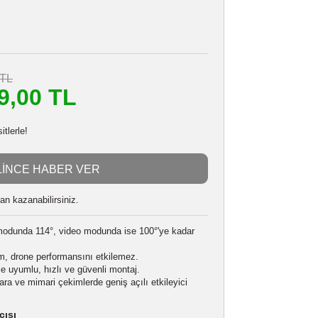
DJI MINI4 PRO LENS
Stokta Yok
565969132
i
24 Ay
3.162,40 TL
m
2.849,00 TL
n başlayan taksitlerle!
GELİNCE HABER VER
 alarak
71225
puan kazanabilirsiniz.
lanı:
Fotoğraf modunda 114°, video modunda ise 100°'ye kadar
r.