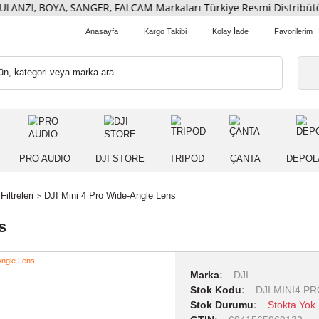
ULANZI, BOYA, SANGER, FALCAM Markaları Türkiye Resmi Dist
Anasayfa
Kargo Takibi
Kolay İade
 IŞIK
PRO AUDIO
DJI STORE
TRIPOD
ÇANT
Drone Filtreleri
DJI Mini 4 Pro Wide-Angle Lens
 Lens
Marka
DJI