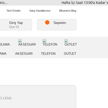
ribütörü...
Hafta İçi Saat 1
Favorilerim
Yeni Ürünler
Satış Kanallarımız
Bikamera Blo
Giriş Yap
Sepetim
Üye Ol
A
DEPOLAMA
AKSESUAR
TELEFON
OUTLE