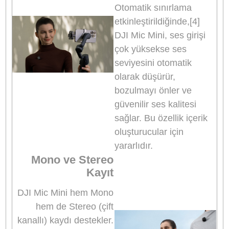
saklandığında vericilerin üzerindeki rüzgar
kesicilerin çıkarılmasına gerek yoktur. Tüm set
kullanımı ve saklanması kolaydır.
Yüksek Kaliteli Ses