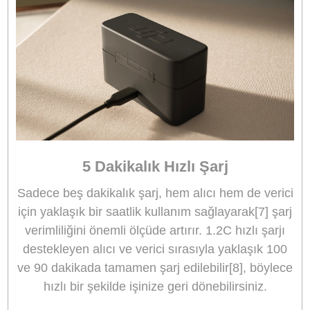
çıkarılabilir veya tek bir
parçada birleştirilebilir,
bu da post prodüksiyon
için daha fazla esneklik
sağlar.
5 Seviyeli Gain
Ayarı
Gain, alıcıdaki düğme 
beş seviyede hızlı bir
şekilde ayarlanabilir, 
da kullanımı pratik ve
verimli hale getirir.
Güvenlik İzlemesi,
Ekstra Güvence