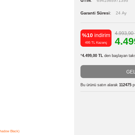
Stok Kodu
Stok Durumu
GTIN
6941
Garanti Süres
%10
indiri
495 TL Kazanç
*
4.499,00 TL
de
Bu ürünü satın