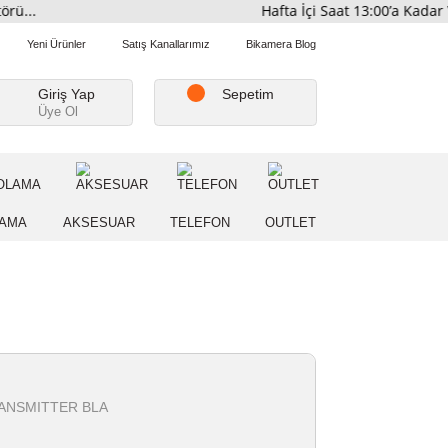
tribütörü...
Hafta İçi Saat 
Favorilerim
Yeni Ürünler
Satış Kanallarımız
Bikamera Blo
Giriş Yap
Sepetim
Üye Ol
A
DEPOLAMA
AKSESUAR
TELEFON
OUTLE