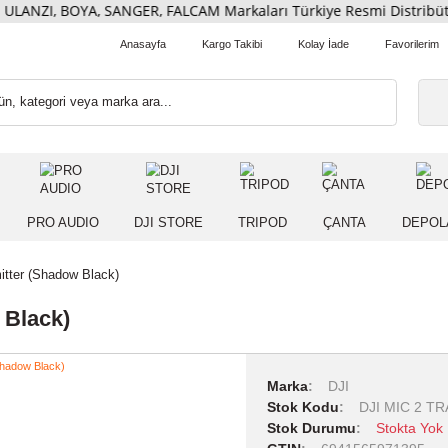
ULANZI, BOYA, SANGER, FALCAM Markaları Türkiye Resmi Dis
Anasayfa
Kargo Takibi
Kolay İade
 IŞIK
PRO AUDIO
DJI STORE
TRIPOD
ÇANT
 Transmitter (Shadow Black)
adow Black)
Marka
DJI