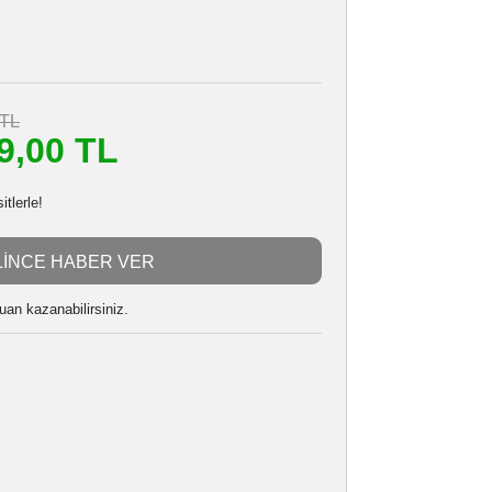
DJI MIC 2 TRANSMITTER BLA
Stokta Yok
565971395
i
24 Ay
4.993,90 TL
m
4.499,00 TL
n başlayan taksitlerle!
GELİNCE HABER VER
 alarak
112475
puan kazanabilirsiniz.