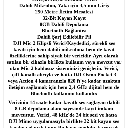
Stok Durumu
Stokta Yok
GTIN
6941565971388
Garanti Süresi
24 Ay
4.993,90 TL
%10
indirim
4.499,00 TL
495 TL Kazanç
*
4.499,00 TL
den başlayan taksitlerle!
GELİNCE HABER VER
Bu ürünü satın alarak
112475
puan kazanabilirsiniz.