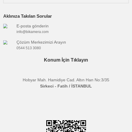
pil, tek seferde 6 saate kadar çalıştırılabilir ve U
C kablosuyla veya ayrı olarak satılan şarj
kutusuyla yeniden şarj edilebilir.
Kutu İçeriği
DJI Mic 2 Verici (İnci Beyazı) × 1
DJI Mic 2 Rüzgar Kesici × 1
DJI Mic 2 Klipsli Mıknatıs × 1
Şarj kablosu × 1
DJI Mic 2 Taşıma çantası × 1
Bu ürünün fiyat bilgisi, resim, ürün açıklamalarında ve diğer
konularda yetersiz gördüğünüz noktaları öneri formunu kullanarak
Bu ürüne ilk yorumu siz yapın!
tarafımıza iletebilirsiniz.
E-BÜLTENE KAYIT OL
Görüş ve önerileriniz için teşekkür ederiz.
Yorum Yaz