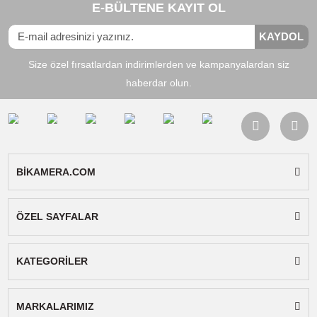
DJI Mic 2 Klipsli Verici/Kaydedici, sürekli ses
kaydı için hem dahili mikrofona hem de kayıt
özelliklerine sahip siyah bir vericidir. Ayrı olar
satılan bir cihazla birlikte kullanın veya mevcut 
olan Mic 2 kablosuz sisteminizi genişletin. Veric
çift kanallı alıcıyla ve hatta DJI Osmo Pocket 
veya Action 4 kameranızla 820 ft'ye kadar uzak
iletişim sağlamak için hem 2,4 GHz dijital hem 
Bluetooth kullanımı kullanılır.
Vericinin 14 saate kadar kayıtlı ses sağlayan dah
8 GB depolama alanı sayesinde kayıt imkanı
mevcuttur. Verici, 48 kHz'de 24 bit sesi ve hatt
DJI Mimo uygulamasıyla birlikte 32 bit kayan s
kaydına olanak tanır. Bu kayıt modülü, karmaş
ses ortamları için yüksek dinamik aralık sağlar
Mimo uygulamasıyla Bluetooth bağlantısı, uyum
cihazlarla video kaydı sırasında akıllı gürültü
engellemeyi etkinleştirebilir. Yerleşik şarj edilebi