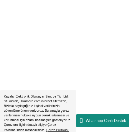
Hobyar Mah. Hamidiye Cad. Altın Han No:3/35
Sirkeci - Fatih / İSTANBUL
2019 © bikamera.com | Tüm Hakları Saklıdır. Kredi kartı bilgileriniz 256B
sertifikası ile korunmaktadır.