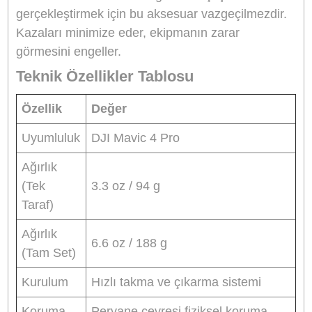
çevredeki insanların hem de dronun
korunmasını
büyük ölçüde sağlar. Özellikle yen
başlayan kullanıcılar veya yoğun ağaçlık alanla
uçuş yapan profesyoneller için büyük avantaj
sunar.
Kompakt, Hafif ve Hızlı Kurulum
Toplamda yalnızca
6.6 oz (yaklaşık 188 gram)
ağırlığında olan bu set, uçuş performansını
olumsuz etkilemeden maksimum güvenlik sunar
Ayrıca
hızlı kurulum ve sökme mekanizması
sayesinde her uçuş öncesi ve sonrası işlemler
pratik hale gelir. Dayanıklı malzemesi sayesind
uzun ömürlü kullanım imkanı sunar.
Yoğun Ortamlarda Uçuş İçin İdeal