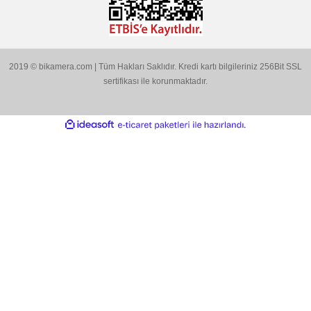
ÖZEL SAYFALAR
Gönder
KATEGORİLER
MARKALARIMIZ
Aklınıza Takılan Sorular
E-posta gönderin
info@bikamera.com
Çözüm Merkezimizi Arayın
0544 513 3080
Konum İçin Tıklayın