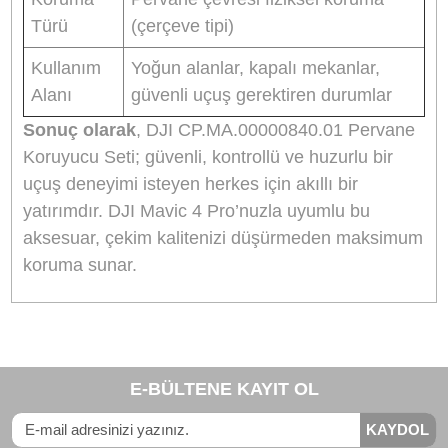
Kapalı alan çekimleri
, düğün veya etkinlik gibi
insan yoğunluğunun fazla olduğu durumlar ya d
dar manevra alanlarında güvenli uçuş
gerçekleştirmek için bu aksesuar vazgeçilmezdi
Kazaları minimize eder, ekipmanın zarar
görmesini engeller.
Teknik Özellikler Tablosu
Özellik
Değer
Uyumluluk
DJI Mavic 4 Pro
Ağırlık
(Tek
3.3 oz / 94 g
Taraf)