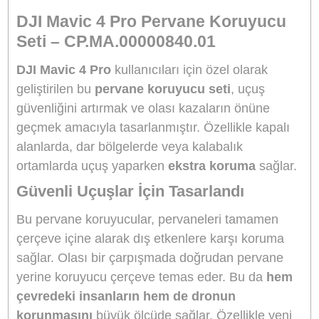
Stok Kodu
DJI MAVIC 4 PRO PERVANE K
Stok Durumu
Stokta Yok
Garanti Süresi
24 Ay
0,00 TL
GELİNCE HABER VER
Ürün Bilgisi
Yorumlar
Taksit Seçenekleri