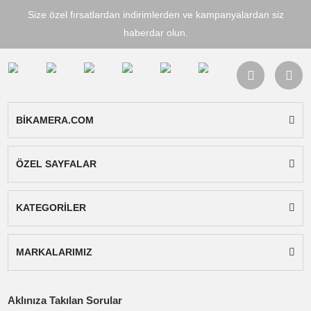
Ağırlık
6.6 oz / 188 g
(Tam Set)
Kurulum
Hızlı takma ve çıkarma sistemi
Koruma
Pervane çevresi fiziksel koruma
Türü
(çerçeve tipi)
Kullanım
Yoğun alanlar, kapalı mekanlar,
Alanı
güvenli uçuş gerektiren durumlar
Sonuç olarak
, DJI CP.MA.00000840.01 Perva
Koruyucu Seti; güvenli, kontrollü ve huzurlu bir
uçuş deneyimi isteyen herkes için akıllı bir
yatırımdır. DJI Mavic 4 Pro’nuzla uyumlu bu
aksesuar, çekim kalitenizi düşürmeden maksi
koruma sunar.