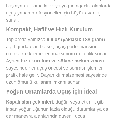
DJI Mavic 4 Pro Pervane Koruyucu
Seti – CP.MA.00000840.01
DJI Mavic 4 Pro
kullanıcıları için özel olarak
geliştirilen bu
pervane koruyucu seti
, uçuş
güvenliğini artırmak ve olası kazaların önüne
geçmek amacıyla tasarlanmıştır. Özellikle kapal
alanlarda, dar bölgelerde veya kalabalık
ortamlarda uçuş yaparken
ekstra koruma
sağla
Güvenli Uçuşlar İçin Tasarlandı
Bu pervane koruyucular, pervaneleri tamamen
çerçeve içine alarak dış etkenlere karşı koruma
sağlar. Olası bir çarpışmada doğrudan pervane
yerine koruyucu çerçeve temas eder. Bu da
he