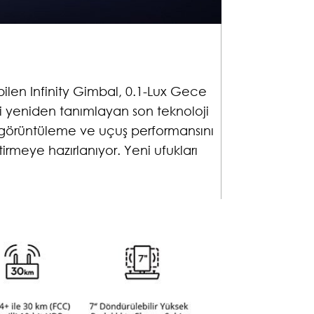
60° dönebilen Infinity Gimbal, 0.1-Lux Gece
eknolojimizi yeniden tanımlayan son teknoloji
rone, DJI’nın görüntüleme ve uçuş performansını
nızı değiştirmeye hazırlanıyor. Yeni ufukları