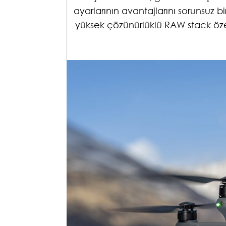
[Üçlü Kam
Her bir lensin üstün perform
Her üç kamera da, geleneksel 
ayarlarının avantajlarını soru
yüksek çözünürlüklü RAW sta