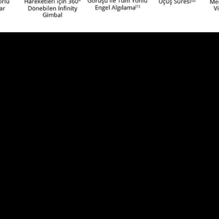
keşfederken ve yaratırken sınırları zor