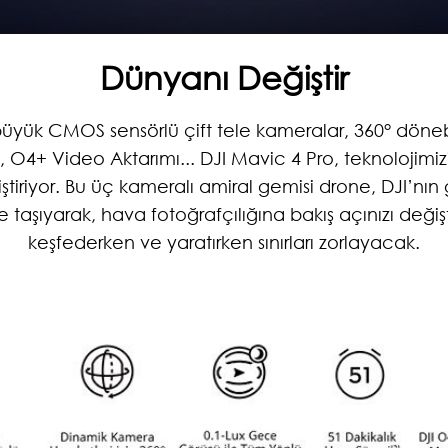
Dünyanı Değiştir
a, büyük CMOS sensörlü çift tele kameralar, 3
lama, O4+ Video Aktarımı... DJI Mavic 4 Pro, t
ını değiştiriyor. Bu üç kameralı amiral gemisi d
elere taşıyarak, hava fotoğrafçılığına bakış açı