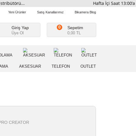
Distribütörü...
Hafta İçi S
Favorilerim
Yeni Ürünler
Satış Kanallarımız
Bikamera Blo
0
Giriş Yap
Sepetim
Üye Ol
0,00 TL
A
DEPOLAMA
AKSESUAR
TELEFON
OUTLE
DJI MAVIC 4 PRO CREATOR