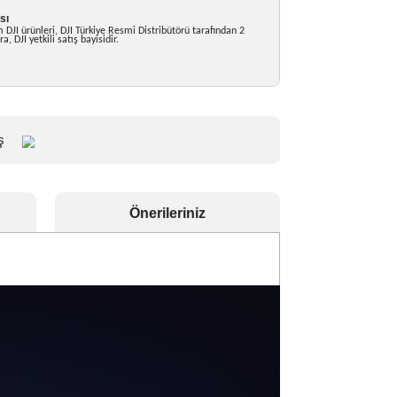
likler
0° Sonsuz Gimbal
0MP Hasselblad Geniş Lens
MP Orta Tele Lens
MP Tele Lens
ye Yettkili Satıcısı
om'da satılan tüm DJI ürünleri, DJI Türkiye Resmi Distribütörü tarafından 2
 altındadır. Bikamera, DJI yetkili satış bayisidir.
r
Paylaş
eçenekleri
Önerileriniz