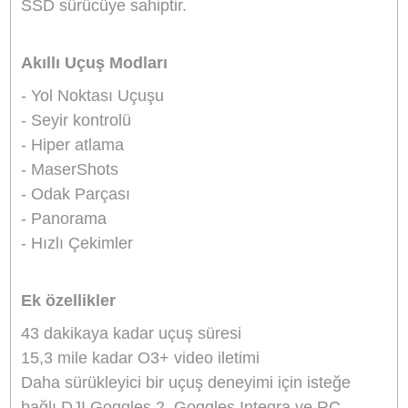
Doğal Renk Çözümü'nü (HNCS) içerir. Son işl
sırasında D-Log, D-Log M ve HLG'yi
kullanabilirsiniz.
70 mm Orta Boy Telefoto: Üç kamera sistemind
yeni kamera olan bu 48 MP lens, mükemmel
gündüz ve gece çekimleri için f/2,8 diyafram ve
1/1,3" CMOS sunar. Video, 60 fps'de 4K olarak
çekilir ve siz daha net olabilirsiniz 3x optik
yakınlaştırma ile orta menzilli çekimler Verimli p
prodüksiyon için D-Log M ve HLG desteklenir v
Gece Modu, ActiveTrack ve Hyperlapse çekim
modlarından faydalanabilir.
166 mm Telefoto: Bu 12 MP tam telefoto lens, 1
CMOS kullanarak düşük ışıkta daha iyi