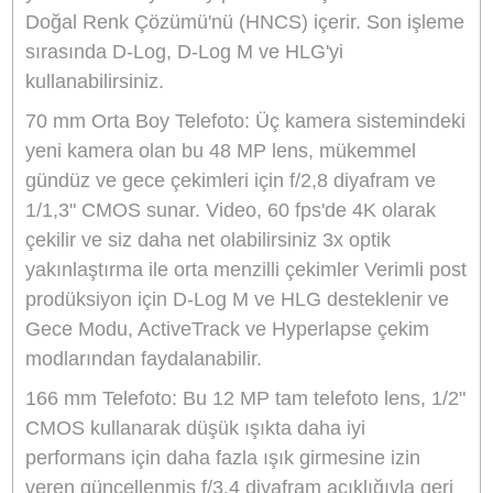
Ürün Bilgisi
Yorumlar
Taksit Seçenekleri
DJI Mavic 3 Pro (DJI RC)
Film yapımcıları, DJI Mavic 3 Pro Drone ile
yakaladıkları üzerinde daha fazla kontrole sahip
oluyor . Bu amiral gemisi drone, sisteme 70 mm
f/2.8 orta telefoto ile üçüncü bir lens ekleyerek, 
konuyu ve çevresini ne kadar yakaladığınız
üzerinde daha fazla kontrol sağlayarak yaratıcı
olasılıklarınızı geliştirir.
Geriye kalan, 5,1K çözünürlüğe sahip etkileyici
mm Hasselblad geniş açılı lens ve daha fazla ış