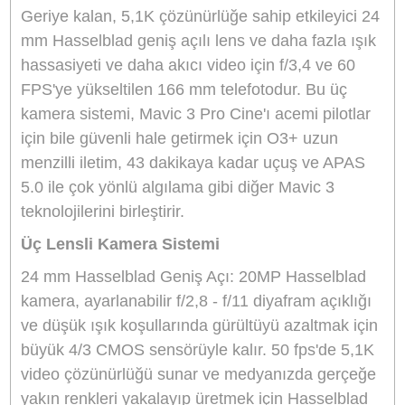
Stok Kodu
DJI MAVIC 3 PRO
Stok Durumu
Stokta Yok
GTIN
6941565957061
Garanti Süresi
24 Ay
119.434,90 TL
%10
indirim
107.599,00 TL
11.836 TL Kazanç
*
107.599,00 TL
den başlayan taksitlerle!
GELİNCE HABER VER
Bu ürünü satın alarak
2689975
puan kazanabilirsiniz.