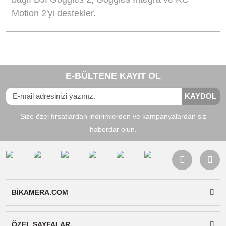
performans için daha fazla ışık girmesine izin
veren güncellenmiş f/3,4 diyafram açıklığıyla ge
dönüyor. Ayrıca, daha akıcı olması için 4K fps'yi
30'dan 60'a çıkarıyor video ve net yakın çekimle
için 7x optik yakınlaştırma içerir.
Güvenli Uçuş
APAS 5.0 teknolojisine sahip çok yönlü engel
algılama sistemi, uçuş sırasında engelleri aktif
olarak algılar ve uçuş sırasında engellerin
çevresine otomatik olarak güvenli rotalar çizer.
Sinema Özellikleri
Mavic 3 Pro'nun bu Cine versiyonu, her üç
kamerada da Apple ProRes 422, 422 HQ, 422 
ve H.264/H.265 kodlama desteği ile daha da