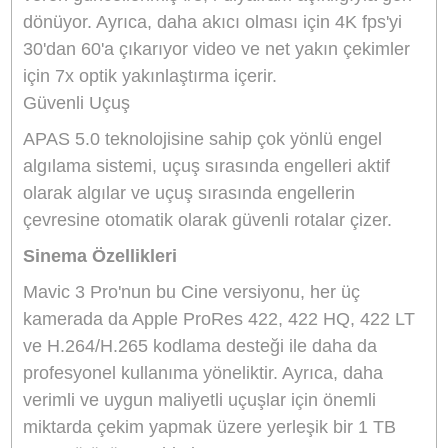
hassasiyeti ve daha akıcı video için f/3,4 ve 60
FPS'ye yükseltilen 166 mm telefotodur. Bu üç
kamera sistemi, Mavic 3 Pro Cine'ı acemi pilotla
için bile güvenli hale getirmek için O3+ uzun
menzilli iletim, 43 dakikaya kadar uçuş ve APA
5.0 ile çok yönlü algılama gibi diğer Mavic 3
teknolojilerini birleştirir.
Üç Lensli Kamera Sistemi
24 mm Hasselblad Geniş Açı: 20MP Hasselbla
kamera, ayarlanabilir f/2,8 - f/11 diyafram açıklığ
ve düşük ışık koşullarında gürültüyü azaltmak iç
büyük 4/3 CMOS sensörüyle kalır. 50 fps'de 5,
video çözünürlüğü sunar ve medyanızda gerçe
yakın renkleri yakalayıp üretmek için Hasselbla