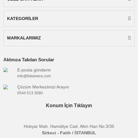
profesyonel kullanıma yöneliktir. Ayrıca, daha
verimli ve uygun maliyetli uçuşlar için önemli
miktarda çekim yapmak üzere yerleşik bir 1 TB
SSD sürücüye sahiptir.
Akıllı Uçuş Modları
- Yol Noktası Uçuşu
- Seyir kontrolü
- Hiper atlama
- MaserShots
- Odak Parçası
- Panorama
- Hızlı Çekimler