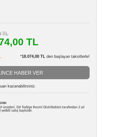
DJI AVATA FLY MORE KIT
Stokta Yok
565936448
i
24 Ay
20.062,10 TL
m
18.074,00 TL
ç
LE:
17.893,26 TL
*
18.074,00 TL
den başlayan taksitlerle!
GELİNCE HABER VER
 alarak
451850
puan kazanabilirsiniz.
e Yetkili Satıcısı
da satılan tüm DJI ürünleri, DJI Türkiye Resmi Distribütörü tarafından 2 yıl