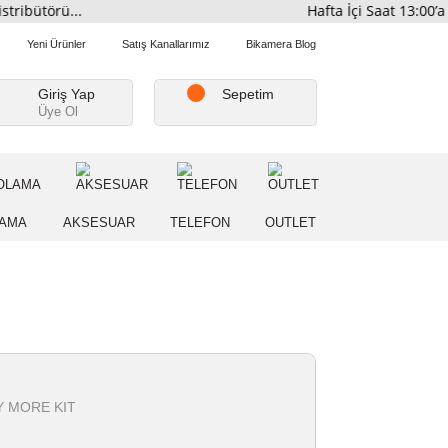
mi Distribütörü...
Hafta İç
Favorilerim
Yeni Ürünler
Satış Kanallarımız
Bikamera Blo
Giriş Yap
Sepetim
Üye Ol
A
DEPOLAMA
AKSESUAR
TELEFON
OUTLE