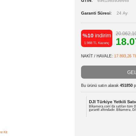
Stok Kodu
Stok Durumu
GTIN
6941
Garanti Süres
%10
indiri
1.988 TL Kazan
NAKİT / HAVA
Bu ürünü satın
DJI Türkiy
Bikamera.com'