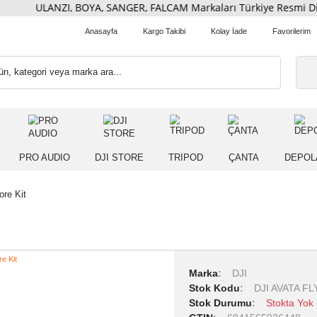
ULANZI, BOYA, SANGER, FALCAM Markaları Türkiye Res
Anasayfa
Kargo Takibi
Kolay İade
 IŞIK
PRO AUDIO
DJI STORE
TRIPOD
ÇANT
ta Fly More Kit
Marka
DJI