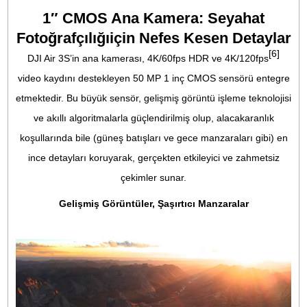
Çift Kameralı Eşsiz Görüntüler
DJI Air 3S, 1 inç CMOS ana kamera ve 1/1.3 inç CMOS or
telekameradan oluşan çift kamera sistemine sahiptir. An
kamera, daha büyük bir CMOS sensörüne ve 24 mm lensi
sahip olup, geniş manzaraları artırılmış netlikle ve geniş b
görüş açısıyla yakalamak için idealdir. 70 mm orta telekam
ise portre ve araç çekimlerinde mükemmel performans göste
sıkıştırılmış alan derinliği sunarak her konuyu daha cesur 