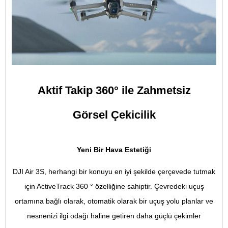
Nightscape Çok Yönlü Engel
Algılama
Yeni Nesil Akıllı RTH