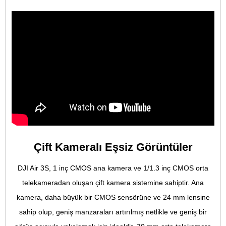
Seyahat Fotoğrafçılığı için Çift
Kameralı Drone
Seyahat fotoğrafçılığı için tasarlanmış çift kameralı bir dro
olan DJI Air 3S, bir dizi gelişmiş teknolojiyi entegre ediyor. 
biri 14 adıma kadar dinamik aralığa sahip 1 inç CMOS birin
[1]
kamera ve 70 mm orta telefoto kamera içeren Air 3S
,
manzaraları, portreleri ve daha fazlasını çarpıcı ayrıntılar