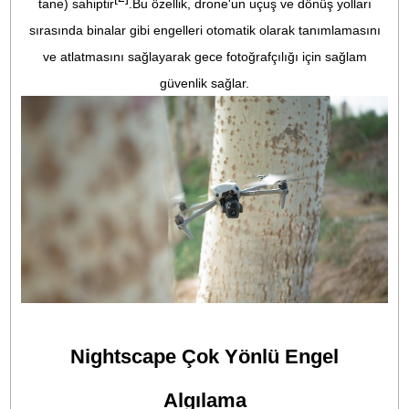
Özgür Panorama
DJI Air 3S'in hem birincil kamerası hem de orta tele kamera
manuel olarak seçilen bir konu veya alanla birden fazla
görüntüyü bir araya getirerek kesintisiz panoramik çekiml
oluşturmanıza olanak tanıyan özgür Panorama modu suna
Geniş açılı kamera, panorama fotoğraflar çekerken verimlil
artıran daha geniş bir FOV (görüş açısı) sunar. Orta tele
kamera, görüntü bozulmasını önemli ölçüde azaltarak
başyapıtlarınızı birden fazla fotoğraftan geniş bir perspektif
odak uzaklığı avantajları sayesinde yakalanan zengin