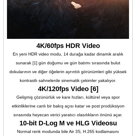
sinematik bir görünümle vurgular.
1″ CMOS Ana Geniş A
Kamera
3.2μm Büyük Piksel Boyutu
24mm Format Eşdeğeri
50 MP
f/1.8 Diyafram
1/1.3″ CMOS Orta Te
Kamera
2.4μm Büyük Piksel Boyutu
70mm Format Eşdeğeri
48 MP
f/2.8 Diyafram
1″ CMOS Ana Kamera: Seyahat