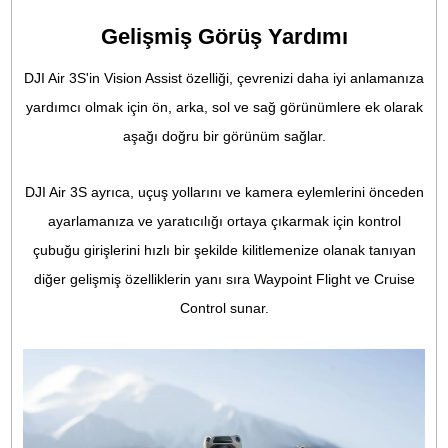
Çok Yönlü Görüş Algılama Sistemi
DJI Air 3S, Gelişmiş Pilot Yardım Sistemlerini (APAS)
desteklemektedir. Ayrıca, öne bakan LiDAR özelliğine sahip 
DJI drone olan Air 3S, gece manzarası çok yönlü engel
algılama elde etmek için aşağı doğru kızılötesi uçuş süres
(ToF) sensörlerine ve altı görüş sensörüne (ön, arka ve altta
[2]
tane) sahiptir
.Bu özellik, drone'un uçuş ve dönüş yollar
sırasında binalar gibi engelleri otomatik olarak tanımlamas
ve atlatmasını sağlayarak gece fotoğrafçılığı için sağlam
güvenlik sağlar.