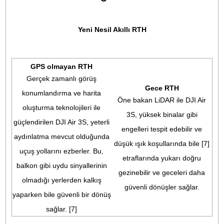
ayrıntılarla geniş çekimlere dönüştürür.
DJI Air 3S ayrıca 2.7K dikey çekim, MasterShots, QuickSho
Hyperlapse ve daha fazlası gibi kullanıcıların en sevdiği
özellikleri destekleyerek büyük bir yaratıcı araç setini tek b
kompakt drone'da bir araya getiriyor.
Genişletilmiş Yaratıcılık için Daha
Güvenli Gece Uçuşları