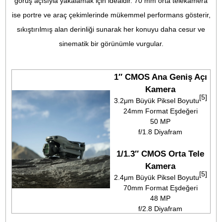
yakalar. Her iki kamera da esnek çekim aralığı seçimlerin
olanak tanıyan yeni Serbest Panorama özelliğini destekliyo
Diğer yeni özellikler arasında gece manzarası engel algılam
ve gece fotoğrafçılığı sırasında gelişmiş güvenlik için yeni n
Akıllı RTH yer alıyor. DJI Air 3S, her yönden havadaki her 
en üst düzeye çıkarmak için tasarlanmıştır.