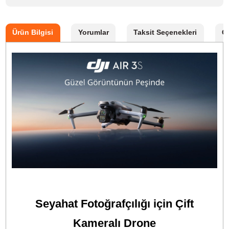
Stok Kodu
DJI AIR 3S COMBO (RC-N3)
Stok Durumu
Stokta Yok
GTIN
6941565989925
Garanti Süresi
24 Ay
101.341,90 TL
%10
indirim
91.299,00 TL
10.043 TL Kazanç
*
91.299,00 TL
den başlayan taksitlerle!
GELİNCE HABER VER
Bu ürünü satın alarak
2282475
puan kazanabilirsiniz.
Çift Kamera Sistemi:
50 MP ana kamera ve 48 MP telefoto kamera ile
yüksek çözünürlüklü çekimler.
4K Video Kaydı:
4K/60 fps HDR video kaydı ve 4K/120 fps video deste
Engel Algılama:
Omnidirectional engel algılama ile güvenli uçuş.