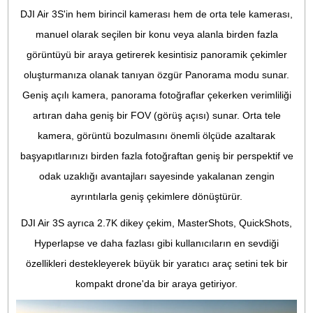
10-bit D-Log M ve HLG Videosu
Normal renk modunda bile Air 3S, H.265 kodlamasını
kullanarak 10 bit video kaydedebilir ve maksimum ISO 12.8
yükseltilerek rafine renk performansı ve post prodüksiyon
daha fazla esneklik sunar. D-Log M ve HLG renk modların
maksimum ISO 3.200'e yükseltilerek şehir içi gece
sahnelerinde daha fazla parlaklık ve daha fazla ayrıntı el
edilir.
Orta Tele Kamera: Unutulmaz
Portreler
48MP 1/1,3 inç CMOS sensörlü orta tele kamera, birincil
kamerayla aynı video özelliklerini ve renk modlarını destekl