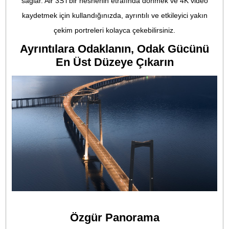
4K/60fps HDR Video
En yeni HDR video modu, 14 durağa kadar dinamik aralı
sunarak [1] gün doğumu ve gün batımı sırasında bulut
dokularının ve diğer öğelerin ayrıntılı görünümleri gibi yük
kontrastlı sahnelerde sinematik çekimler yakalıyor.
4K/120fps Video [6]
Gelişmiş çözünürlük ve kare hızları, kültürel veya spor
etkinliklerine canlı bir bakış açısı katar ve post prodüksiy
sırasında heyecan verici yaratıcı olasılıkların önünü açar