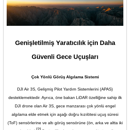
Bu, kolaylaştırılmış post-processing için görsel olarak tutar
çekimler sağlar. 70 mm lensi 3x optik yakınlaştırma sunar
nesnenizi vurgularken uzaktan benzersiz çekimler yapman
sağlar. Air 3S'i bir nesnenin etrafında dönmek ve 4K vide
kaydetmek için kullandığınızda, ayrıntılı ve etkileyici yakı
çekim portreleri kolayca çekebilirsiniz.
Ayrıntılara Odaklanın, Odak Gücün
En Üst Düzeye Çıkarın