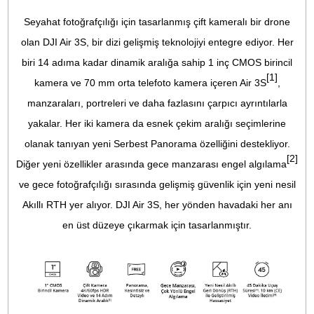
Uzun Uçuş Süresi:
45 dakika uçuş süresi ve 42 GB depolama kapasite
DJI Türkiye Yetkili Satıcısı
Bikamera.com'da satılan tüm DJI ürünleri, DJI Türkiye Resmi Distribütör
tarafından 2 yıl garanti altındadır. Bikamera, DJI yetkili satış bayisidir.
Ürün Bilgisi
Yorumlar
Taksit Seçenekleri