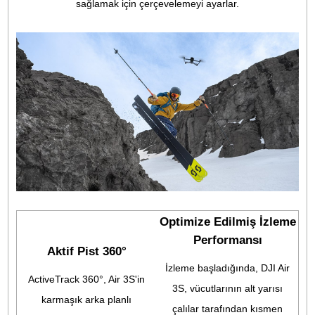
GPS olmayan RTH
Gerçek zamanlı görüş
Gece RTH
konumlandırma ve harita
Öne bakan LiDAR ile DJI A
oluşturma teknolojileri ile
3S, yüksek binalar gibi
güçlendirilen DJI Air 3S, yeterli
engelleri tespit edebilir v
aydınlatma mevcut olduğunda
düşük ışık koşullarında bile 
uçuş yollarını ezberler. Bu,
etraflarında yukarı doğru
balkon gibi uydu sinyallerinin
gezinebilir ve geceleri da
olmadığı yerlerden kalkış
güvenli dönüşler sağlar.
yaparken bile güvenli bir dönüş
sağlar. [7]
Gelişmiş Görüş Yardımı
DJI Air 3S'in Vision Assist özelliği, çevrenizi daha iyi anlama