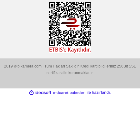
KATEGORİLER
MARKALARIMIZ
Aklınıza Takılan Sorular
E-posta gönderin
info@bikamera.com
Çözüm Merkezimizi Arayın
0544 513 3080
Konum İçin Tıklayın
Hobyar Mah. Hamidiye Cad. Altın Han No:3/35
Sirkeci - Fatih / İSTANBUL