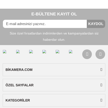
EX-Z21, EX-Z29, EX-Z65, EX-Z75, EX-Z77, EX
Z80, EX-Z85, EX-Z90, EX-Z100, EX-Z115, EX-
Z150, EX-Z200, EX-Z250, EX-Z270, EX-Z280,
EX-Z300, EX-Z330, EX-Z400, EX-Z450, EX-Z5
EX-Z650, EX-Z800, EX-Z1050, EX-Z1080, EX-
Z2000, EX-Z2300
Not:
Kablo uyumluluk listesi dışında daha birço
modele uyumludur, bizimle iletişime geçerek
cihazınıza uyumlu olup olmadığını öğrenebilirsin
(Ürün görsellerinde cihaz üzerindeki soket
resmine bakarak ta uyumluluğunu
anlayabilirsiniz.)
Bu ürünün fiyat bilgisi, resim, ürün açıklamalarında ve diğer