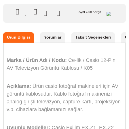
166,40 TL
%10
indirim
149,90 TL
17 TL Kazanç
NAKİT / HAVALE:
146,90 TL
*
41,92 TL
den başlayan taksit
Sepete Ekle
Hemen Al
Bu ürünü satın alarak
3748
puan kazanabilirsiniz.
Aynı Gün Kargo