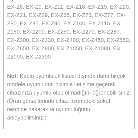
Ürün Bilgisi
Yorumlar
Taksit Seçenekleri
Marka / Ürün Adı / Kodu:
Ce-lik / Casio 12-Pin
AV Televizyon Görüntü Kablosu / K05
Açıklama:
Ürün casio fotoğraf makineleri için A
görüntü kablosudur. Kablo fotoğraf makinenizi
analog girişli televizyon, capture kartı, projeksi
v.b. cihazlara bağlamanızı sağlar.
Uyumlu Modeller:
Casio Exilim EX-Z1, EX-Z2,
EX-Z8, EX-Z9, EX-Z11, EX-Z18, EX-Z19, EX-Z