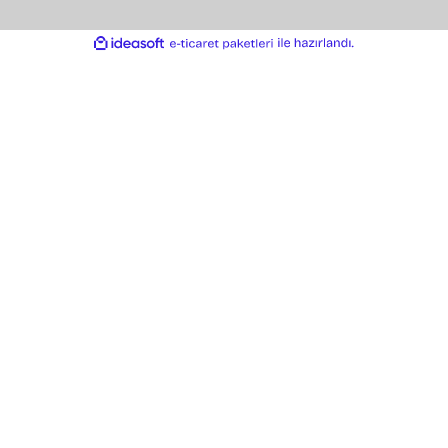
ÖZEL SAYFALAR
Gönder
KATEGORİLER
MARKALARIMIZ
Aklınıza Takılan Sorular
E-posta gönderin
info@bikamera.com
Çözüm Merkezimizi Arayın
0544 513 3080
Konum İçin Tıklayın