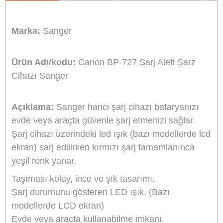
Stok Kodu
CANON BP727 ŞARJ
Stok Durumu
Stokta Yok
GTIN
8691120213627
799,20 TL
%10
indirim
720,00 TL
79 TL Kazanç
NAKİT / HAVALE:
705,60 TL
*
201,33 TL
den başlayan taksit
GELİNCE HABER VER
Bu ürünü satın alarak
18000
puan kazanabilirsiniz.
Sanger Türkiye Distribütörü
Bikamera, Sanger Türkiye resmi distribütörü online satış mağazasıdır. T
Sanger marka ürünler resmi garanti kapsamındadır.