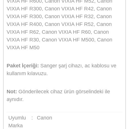
evde veya araçta güvenle şarj etmenizi sağlar.
Şarj cihazı üzerindeki led ışık (bazı modellerde 
ekran) şarj edilirken kırmızı şarj tamamlanınca
yeşil renk yanar.
Taşıması kolay, ince ve şık tasarımı.
Şarj durumunu gösteren LED ışık. (Bazı
modellerde LCD ekran)
Evde veya araçta kullanabilme imkanı.
Hızlı ve güvenli şarj (kullanılan bataryaya göre 
ile 6 saat arasında değişen şarj süresi)
Giriş:
AC 100-240V 50-60Hz 0.2A
Giriş:
DC 12-24V 600mA
Çıkış:
DC 4.2V veya 8.4V, 600mA
Boyutlar:
8.4x4.6x3.8cm