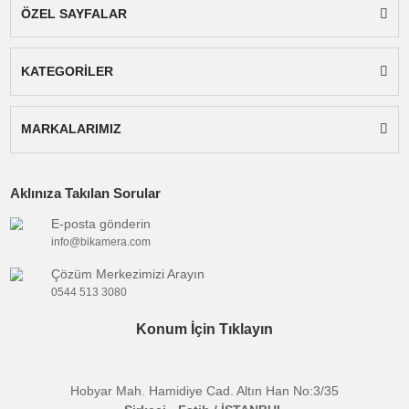
Paket İçeriği:
Sanger şarj cihazı, ac kablosu v
kullanım kılavuzu.
Not:
Gönderilecek cihaz ürün görselindeki ile
aynıdır.
Uyumlu
:
Canon
Marka
Batarya
:
Video Kamera
Tipi
Çıkış
:
8.4V
Voltajı