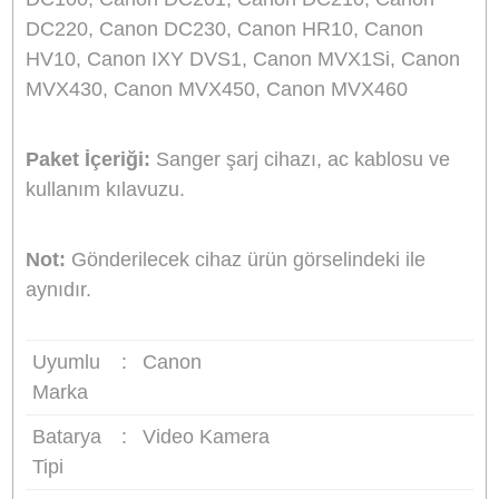
Şarj cihazı üzerindeki led ışık (bazı modellerde 
ekran) şarj edilirken kırmızı şarj tamamlanınca
yeşil renk yanar.
Taşıması kolay, ince ve şık tasarımı.
Şarj durumunu gösteren LED ışık. (Bazı
modellerde LCD ekran)
Evde veya araçta kullanabilme imkanı.
Hızlı ve güvenli şarj (kullanılan bataryaya göre 
ile 6 saat arasında değişen şarj süresi)
Giriş:
AC 100-240V 50-60Hz 0.2A
Giriş:
DC 12-24V 600mA
Çıkış:
DC 4.2V veya 8.4V, 600mA
Boyutlar:
8.4x4.6x3.8cm
Ağırlık:
114g