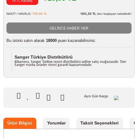
Marka
Sanger
Stok Kodu
CANON BP208/308/315 ŞARJ