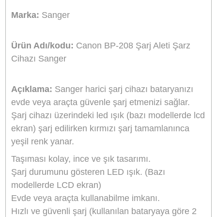
Stok Durumu
Stokta Yok
GTIN
8691120213603
799,20 TL
%10
indirim
720,00 TL
79 TL Kazanç
NAKİT / HAVALE:
705,60 TL
*
201,33 TL
den başlayan taksit
GELİNCE HABER VER
Bu ürünü satın alarak
18000
puan kazanabilirsiniz.
Sanger Türkiye Distribütörü
Bikamera, Sanger Türkiye resmi distribütörü online satış mağazasıdır. T
Sanger marka ürünler resmi garanti kapsamındadır.