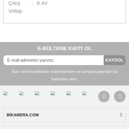
Uyumlu Bataryalar:
Canon BP-208, Canon BP
308, Canon BP-310, Canon BP-315
Uyumlu Cihazlar:
Canon Elura 100, Canon Elu
2MC, Canon OPTURA 51, Canon ??OPTURA S
Canon OPTURA 600, Canon DC10, Canon DC2
Canon DC21, Canon DC22, Canon DC30, Can
DC40, Canon DC50, Canon DC95, Canon
DC100, Canon DC201, Canon DC210, Canon
DC220, Canon DC230, Canon HR10, Canon
HV10, Canon IXY DVS1, Canon MVX1Si, Cano
MVX430, Canon MVX450, Canon MVX460