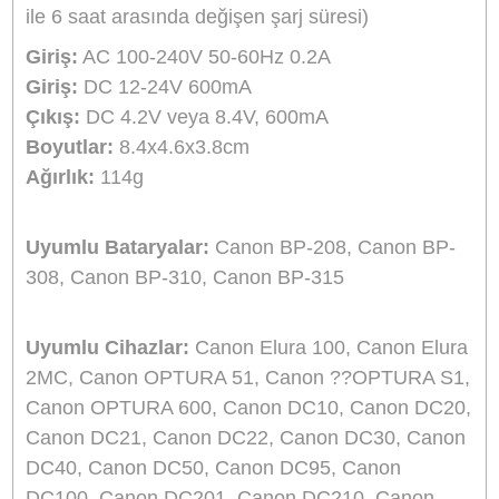
Aynı Gün Kargo
Ürün Bilgisi
Yorumlar
Taksit Seçenekleri
Marka:
Sanger
Ürün Adı/kodu:
Canon BP-208 Şarj Aleti Şarz
Cihazı Sanger
Açıklama:
Sanger harici şarj cihazı bataryanızı
evde veya araçta güvenle şarj etmenizi sağlar.