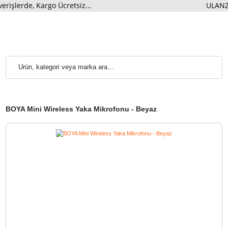
de, Kargo Ücretsiz...
ULANZI
BOYA Mini Wireless Yaka Mikrofonu - Beyaz