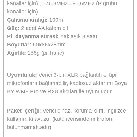
Aynı Gün Kargo
Kargo Bedava
Ürün Bilgisi
Yorumlar
Taksit Seçenekleri
Boya BY-WXLR8 Pro Dinamik Mikrofon Veric
Ürün 3-pin XLR girişli dinamik el mikrofonları içi
yapılmış kablosuz vericidir, Boya BY-WM8 Pro 
RX8 kablosuz alıcıları ile uyumlu olarak