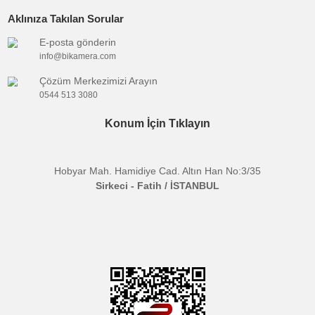
Güç
:
AA Pil
Bağlantı
:
XLR 3-Pin
Konnektörü
Genel
:
Ses Seviye Ayarı, Line-in Girişi
Özellik
Frekans
:
20 Hz - 20 KHz
Tepkisi
RF Çıkış
:
10 mW
Gücü
Bu ürünün fiyat bilgisi, resim, ürün açıklamalarında ve diğer
konularda yetersiz gördüğünüz noktaları öneri formunu kullanarak
Bu ürüne ilk yorumu siz yapın!