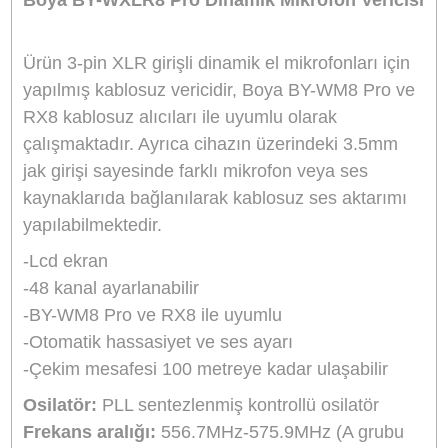
Marka
BOYA
Stok Kodu
BOYA BY-WXLR8 PRO
Stok Durumu
Stokta Yok
GTIN
6971008023930
8.324,90 TL
%10
indirim
7.499,90 TL
825 TL Kazanç
NAKİT / HAVALE:
7.349,90 TL
*
2.097,16 TL
den başlayan taksit
GELİNCE HABER VER
Bu ürünü satın alarak
187498
puan kazanabilirsiniz.
Boya Türkiye Distribütörü
Bikamera, Boya Türkiye resmi distribütörü online satış mağazasıdır. Tüm
Boya marka ürünler 2 yıl resmi garanti kapsamındadır.