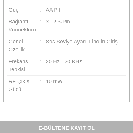
Güç:
2 adet AA kalem pil
Pil dayanma süresi:
Yaklaşık 3 saat
Boyutlar:
60x86x28mm
Ağırlık:
155g (pil hariç)
Uyumluluk:
Verici 3-pin XLR bağlantılı el tipi
mikrofonlara bağlanabilir, kablosuz aktarımı Bo
BY-WM8 Pro ve RX8 alıcıları ile uyumludur
Paket İçeriği
: Verici cihaz, koruma kılıfı, ingiliz
kullanım kılavuzu. (kutu içerisinde mikrofon
bulunmamaktadır)
Orijinal Ürün Garantisi