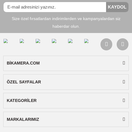
Orijinal ürün sorgulaması için
bu linke tıklayınız.
Bağlantı
:
Kablosuz
Şekli
Max.
:
100m
Çalışma
Mesafesi
Alıcı Ses
:
48 Kanal
Kanalları
Alıcı /
:
Verici
Verici