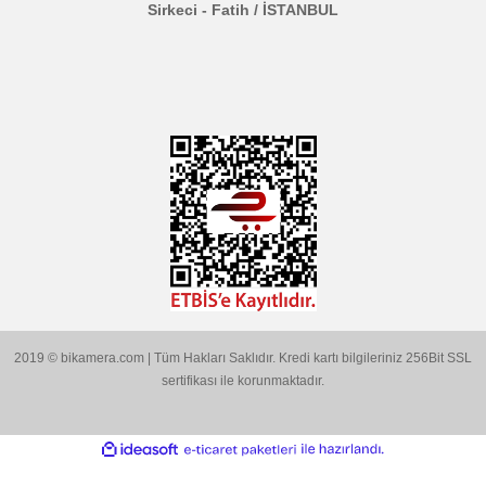
ÖZEL SAYFALAR
Gönder
KATEGORİLER
MARKALARIMIZ
Aklınıza Takılan Sorular
E-posta gönderin
info@bikamera.com
Çözüm Merkezimizi Arayın
0544 513 3080
Konum İçin Tıklayın