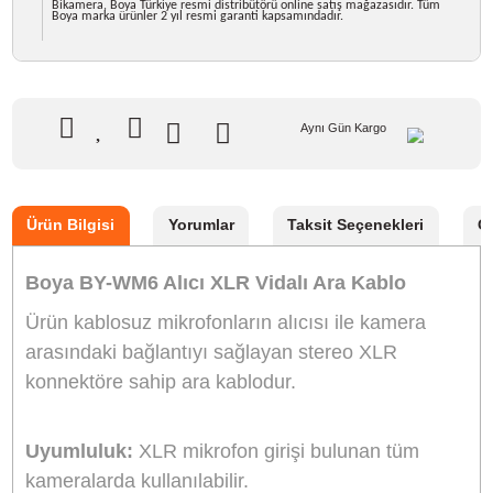
1.442,90 TL
%10
indirim
1.299,90 TL
143 TL Kazanç
NAKİT / HAVALE:
1.273,90 TL
*
363,48 TL
den başlayan taksit
Sepete Ekle
Hemen Al
Bu ürünü satın alarak
32498
puan kazanabilirsiniz.
Boya Türkiye Distribütörü
Bikamera, Boya Türkiye resmi distribütörü online satış mağazasıdır. Tüm
Boya marka ürünler 2 yıl resmi garanti kapsamındadır.