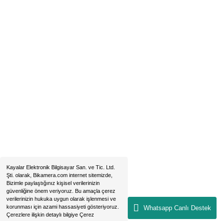
Hobyar Mah. Hamidiye Cad. Altın Han No:3/35
Sirkeci - Fatih / İSTANBUL
2019 © bikamera.com | Tüm Hakları Saklıdır. Kredi kartı bilgileriniz 256B
sertifikası ile korunmaktadır.