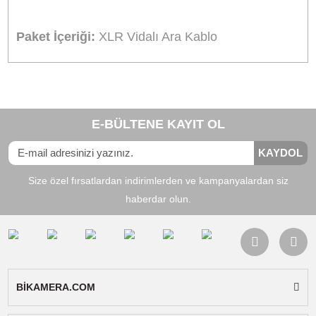
Aynı Gün Kargo
Ürün Bilgisi
Yorumlar
Taksit Seçenekleri
Boya BY-WM6 Alıcı XLR Vidalı Ara Kablo
Ürün kablosuz mikrofonların alıcısı ile kamera
arasındaki bağlantıyı sağlayan stereo XLR
konnektöre sahip ara kablodur.
Uyumluluk:
XLR mikrofon girişi bulunan tüm
kameralarda kullanılabilir.