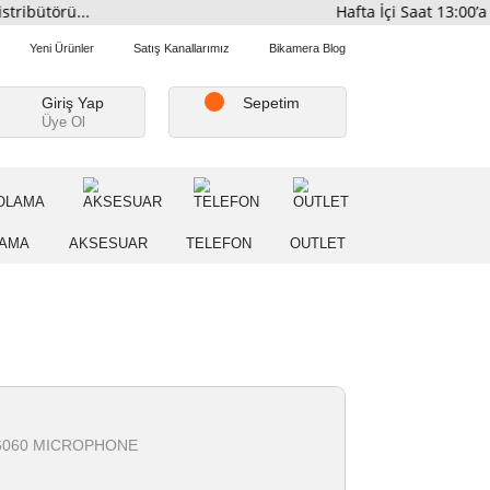
mi Distribütörü...
Hafta İç
Favorilerim
Yeni Ürünler
Satış Kanallarımız
Bikamera Blo
Giriş Yap
Sepetim
Üye Ol
A
DEPOLAMA
AKSESUAR
TELEFON
OUTLE
A