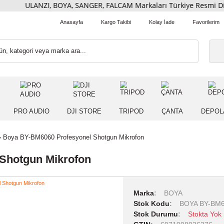
ULANZI, BOYA, SANGER, FALCAM Markaları Türkiye Res
Anasayfa
Kargo Takibi
Kolay İade
 IŞIK
PRO AUDIO
DJI STORE
TRIPOD
ÇANT
fonlar
Boya BY-BM6060 Profesyonel Shotgun Mikrofon
nel Shotgun Mikrofon
Marka
BOY