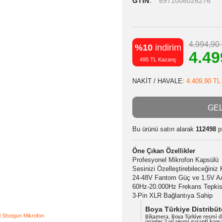
Stok Kodu
Stok Durumu
GTIN
6971
%10
indiri
495 TL Kazanç
NAKİT / HAVA
Bu ürünü satın
Öne Çıkan Özel
Profesyonel Mi
Sesinizi Özelleş