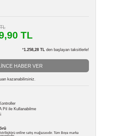
BOYA BY-BM6060 MICROPHONE
Stokta Yok
008026276
4.994,90 TL
m
4.499,90 TL
LE:
4.409,90 TL
*
1.258,28 TL
den başlayan taksitlerle!
GELİNCE HABER VER
 alarak
112498
puan kazanabilirsiniz.
likler
krofon Kapsülü
tirebileceğiniz Kontroller