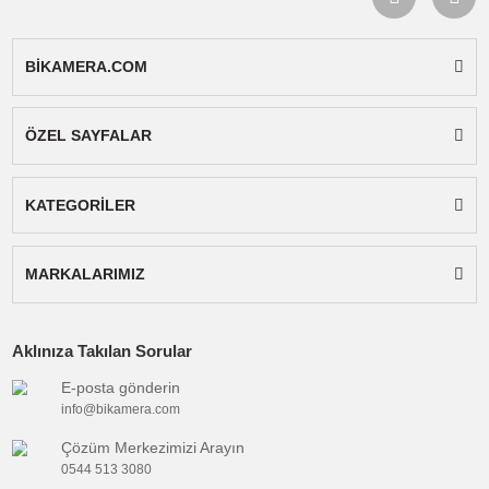
Bağlantı
:
Kablolu
Şekli
Mikrofon
:
Shotgun
Tipi
Mikrofon
:
Tekli Mikrofon
Sayısı
Güç
:
AA Pil
Bağlantı
:
3.5mm
Konnektörü
Kablo
:
50-100cm
Uzunluğu
Genel
:
Kulaklık Çıkışı, Canlı Ses Çıkış