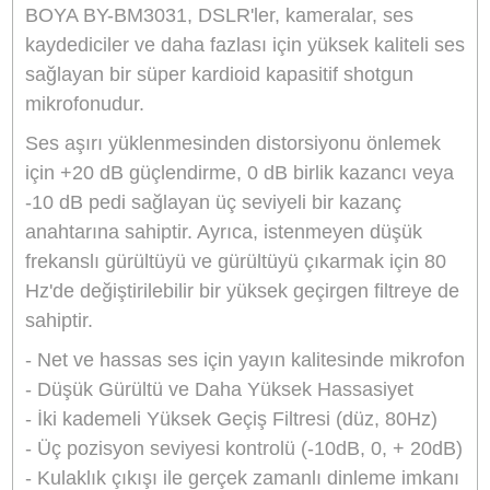
Stok Durumu
Stokta Var
GTIN
6971008021226
4.994,90 TL
%10
indirim
4.499,90 TL
495 TL Kazanç
NAKİT / HAVALE:
4.409,90 TL
*
1.258,28 TL
den başlayan taksit
Sepete Ekle
Hemen Al
Bu ürünü satın alarak
112498
puan kazanabilirsiniz.
Boya Türkiye Distribütörü
Bikamera, Boya Türkiye resmi distribütörü online satış mağazasıdır. Tüm
Boya marka ürünler 2 yıl resmi garanti kapsamındadır.