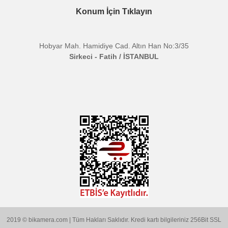
Özellik
Ses Kazanç Ayarı, Yüksek
Geçirgen Filtre
Frekans
:
40 Hz - 20 KHz
Tepkisi
Sinyal
:
80 dB - SPL
Gürültü
Oranı
Bu ürünün fiyat bilgisi, resim, ürün açıklamalarında ve diğer
konularda yetersiz gördüğünüz noktaları öneri formunu kullanarak
Bu ürüne ilk yorumu siz yapın!
Etiketler :
tarafımıza iletebilirsiniz.
boya by-bm3011
by bm3011 mikrofon
kompakt shotgun mikrofon
Görüş ve önerileriniz için teşekkür ederiz.
Yorum Yaz
kamera üstü mikrofon
vlog mikrofonu
dslr kamera mikrofonu
youtube mikrofonu