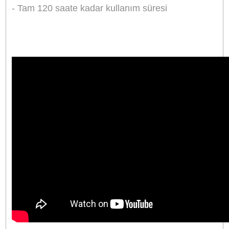
Aynı Gün Kargo
Kargo Bedava
Ürün Bilgisi
Yorumlar
Taksit Seçenekleri
Boya BY-BM3031 Prof. Shotgun Mikrofon
BOYA BY-BM3031, DSLR'ler, kameralar, ses
kaydediciler ve daha fazlası için yüksek kaliteli 
sağlayan bir süper kardioid kapasitif shotgun
mikrofonudur.
Ses aşırı yüklenmesinden distorsiyonu önlemek