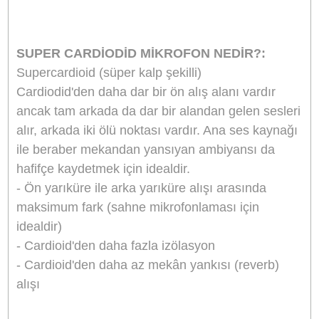
Akustik İlke:
Düz Degrade
Mikrofon Polaritesi:
Super-Cardioid
Frekans aralığı:
40-20,000Hz
Duyarlılık:
-38dB ±3dB @1KHz
Sinyal gürültü oranı:
80dB
Dinamik Aralık:
120 dB
Çıkış empedansı:
200 Ohm
Güç:
2xAA pil
Pil ile çalışma süresi:
120 saat
Ses kazanç ayarı:
-10dB, 0dB, +20dB
Yüksek geçiren filtre:
80Hz Düz
Çıkış konnektörü:
3.5 mm (1/8") stereo mini-ja
Boyutlar:
209.7 x 103.3 x 50mm
Ağırlık:
132g (4.7 oz)