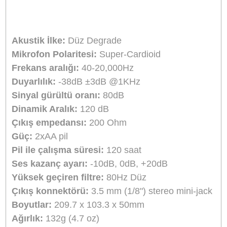
için +20 dB güçlendirme, 0 dB birlik kazancı ve
-10 dB pedi sağlayan üç seviyeli bir kazanç
anahtarına sahiptir. Ayrıca, istenmeyen düşük
frekanslı gürültüyü ve gürültüyü çıkarmak için 8
Hz'de değiştirilebilir bir yüksek geçirgen filtreye
sahiptir.
- Net ve hassas ses için yayın kalitesinde mikro
- Düşük Gürültü ve Daha Yüksek Hassasiyet
- İki kademeli Yüksek Geçiş Filtresi (düz, 80Hz)
- Üç pozisyon seviyesi kontrolü (-10dB, 0, + 20
- Kulaklık çıkışı ile gerçek zamanlı dinleme imk
- Tam 120 saate kadar kullanım süresi