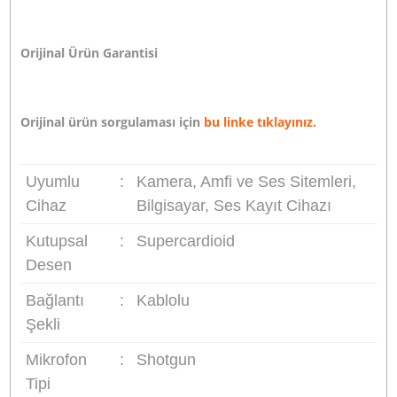
Uyumluluk:
Dslr fotoğraf makinası, video kame
bazı kompakt fotoğraf makinaları, bilgisayar, se
kayıt cihazı v.b birçok cihazda kullanılabilir. 3.
ses giirişine sahip birçok cihazda çalışmaktadır,
giriş konnektörü uyumsuz ise çeşitli
dönüştürücüler ile birlikte de kullanılabilir.
Paket İçeriği:
Shotgun Mikrofon, rüzgar
engelleyici tüy ve sünger, taşıma kılıfı, ingilizce
kullanım kılavuzu.