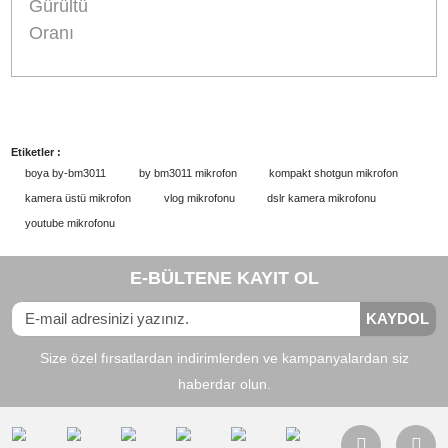
- Cardioid'den daha az mekân yankısı (reverb)
alışı
Orijinal Ürün Garantisi
Orijinal ürün sorgulaması için
bu linke tıklayınız.
Uyumlu
:
Kamera, Amfi ve Ses Sitemleri,
Cihaz
Bilgisayar, Ses Kayıt Cihazı
Kutupsal
:
Supercardioid
Desen