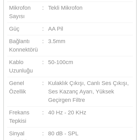
SUPER CARDİODİD MİKROFON NEDİR?:
Supercardioid (süper kalp şekilli)
Cardiodid'den daha dar bir ön alış alanı vardır
ancak tam arkada da dar bir alandan gelen sesl
alır, arkada iki ölü noktası vardır. Ana ses kayna
ile beraber mekandan yansıyan ambiyansı da
hafifçe kaydetmek için idealdir.
- Ön yarıküre ile arka yarıküre alışı arasında
maksimum fark (sahne mikrofonlaması için
idealdir)
- Cardioid'den daha fazla izölasyon