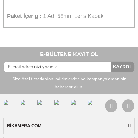
Ürün Bilgisi
Yorumlar
Taksit Seçenekleri
58mm Lens Kapak
Lensi darbe, toz gibi etkenlere karşı korur
Uyumluluk:
Lensi 58mm çapına sahip tüm
fotoğraf makinaları ile uyumludur.
Paket İçeriği:
1 Ad. 58mm Lens Kapak
Bu ürünün fiyat bilgisi, resim, ürün açıklamalarında ve diğer