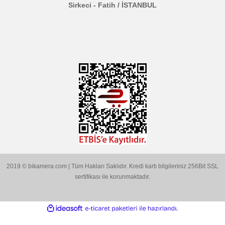
MARKALARIMIZ
Aklınıza Takılan Sorular
E-posta gönderin
info@bikamera.com
Çözüm Merkezimizi Arayın
0544 513 3080
Konum İçin Tıklayın
Hobyar Mah. Hamidiye Cad. Altın Han No:3/35
Sirkeci - Fatih / İSTANBUL